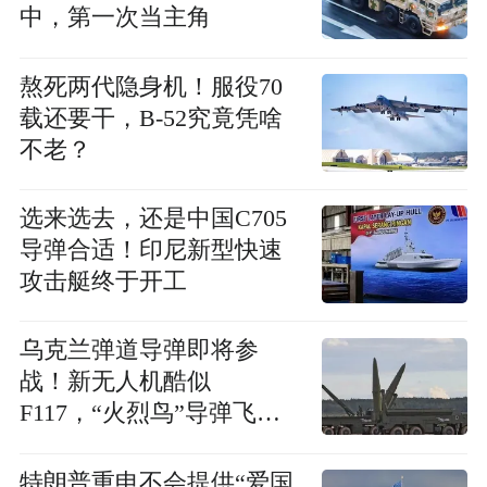
中，第一次当主角
熬死两代隐身机！服役70
载还要干，B-52究竟凭啥
不老？
选来选去，还是中国C705
导弹合适！印尼新型快速
攻击艇终于开工
乌克兰弹道导弹即将参
战！新无人机酷似
F117，“火烈鸟”导弹飞得
更低
特朗普重申不会提供“爱国