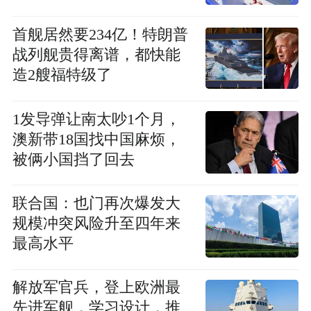
首舰居然要234亿！特朗普
战列舰贵得离谱，都快能
造2艘福特级了
1发导弹让南太吵1个月，
澳新带18国找中国麻烦，
被俩小国挡了回去
联合国：也门再次爆发大
规模冲突风险升至四年来
最高水平
解放军官兵，登上欧洲最
先进军舰，学习设计，推