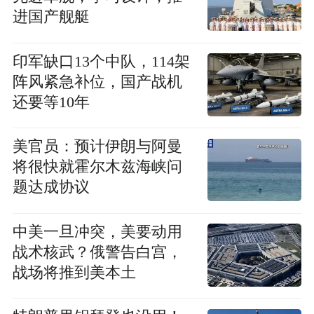
进国产舰艇
印军缺口13个中队，114架
阵风紧急补位，国产战机
还要等10年
美官员：预计伊朗与阿曼
将很快就霍尔木兹海峡问
题达成协议
中美一旦冲突，美要动用
战术核武？俄警告白宫，
战场将推到美本土