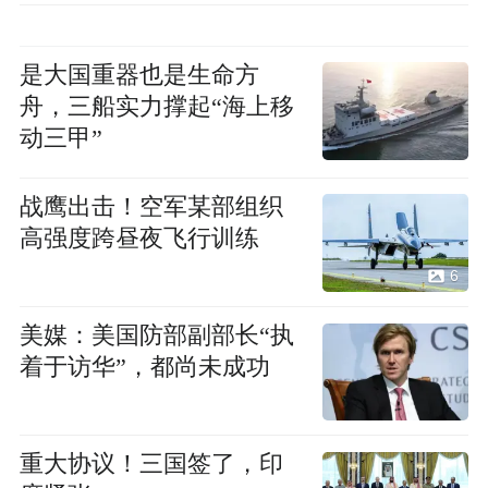
是大国重器也是生命方
舟，三船实力撑起“海上移
动三甲”
战鹰出击！空军某部组织
高强度跨昼夜飞行训练
6
美媒：美国防部副部长“执
着于访华”，都尚未成功
重大协议！三国签了，印