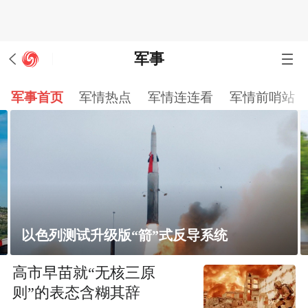
军事
军事首页
军情热点
军情连连看
军情前哨站
反导系统
越南将再购买18架俄制雅克-1
高市早苗就“无核三原
则”的表态含糊其辞