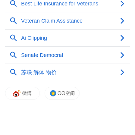
令。
目前，这批水雷的装载时间和装卸情况均不
清楚。但据美国国防情报局2019年统计，伊
朗军方拥有超过5000枚水雷，可借助小型高
速艇进行快速部署。这表明伊朗确实具备在
必要时对霍尔木兹实施封锁的能力。
美国第五舰队此前驻扎在巴林地区，负责保
护该地区日常的商业航运活动。在美国对伊
朗发动袭击之前的几天里，第五舰队所有的
反水雷舰艇都被暂时从巴林撤出，以防伊朗
对第五舰队总部发动报复性袭击。最终，伊
朗的直接报复仅限于对附近卡塔尔美军基地