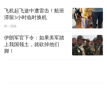
的导弹攻击，且未造成严重后果。
飞机起飞途中遭雷击！航班
本文编译自：路透社
滞留3小时临时换机
第一现场
伊朗军官下令：如果美军踏
上我国领土，就砍掉他们
脚！