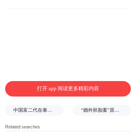
公开表示，支持封锁霍尔木兹海峡的决定，
但最终的决定权还是掌握在伊朗最高国家安
全委员会手中。此前，伊朗曾多次扬言要关
闭霍尔木兹海峡，然而从未付诸实践。
目前，五角大楼和伊朗驻联合国代表团尚未
就此事置评。
两名不愿具名的美国官员表示，美国政府目
前就此事考虑了多种可能性。一方面，伊朗
打开 app 阅读更多精彩内容
政府可能企图通过装载水雷起到威慑作用，
借此表明其封锁海峡的决心，但实际上还是
中国富二代在泰国被杀，嫌犯自首后称“在女友浴室看见他”，真相却没这么简单
“婚外胚胎案”原配妻子求助律师：如何核实胚胎已销毁？伪造结婚证算重婚吗？医院的责任边界在哪？
不会付诸行动；另一方面，伊朗军方可能只
是在做必要的军事准备，以尽快响应上层指