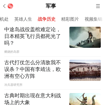
军事
机处
英雄人生
战争历史
精彩图片
视频集锦
中途岛战役盖棺难定论，
日本精英飞行员都死光了
吗？
燃烧的岛群
古代打仗怎么分清敌我不
误杀？中国有李靖法，欧
洲有空心方阵
冷兵器研究所
古典时期出现在意大利战
场上的大象