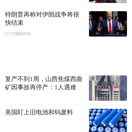
第二由于伊朗他是什叶派的伊斯兰原教旨主
特朗普再称对伊朗战争将很
义政权，他呢出于自己的价值追求，他把美
快结束
国、以色列以及美国领导下的这个霸权秩序
CCTV国际时讯
作为了他伊斯兰革命的对象，进行战斗的对
象。他革命一胜利之初就遭到美国等西方国
家的打压，使他成为了世界的另类。
复产不到1周，山西焦煤西曲
矿因事故再停产：1人遇难
美国盯上旧电池和钨废料