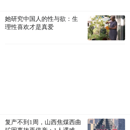
她研究中国人的性与欲：生
理性喜欢才是真爱
▎以色列一直认为，一旦伊朗拥有核武器，自己
就将成为唯一的目标。
那这个现在咱们就说这个核，他的根本作用
不是他的使用，而是他的威慑。伊朗面临美
国制裁，首先是揪住核问题不放，第二揪住
弹道导弹能力，第三揪住地区行为。但是
呢，首先是核，伊朗前总统内贾德不只一次
说要把以色列从地球上抹去，这是以色列认
复产不到1周，山西焦煤西曲
定伊朗是一定要搞核武器的一个论据了。那