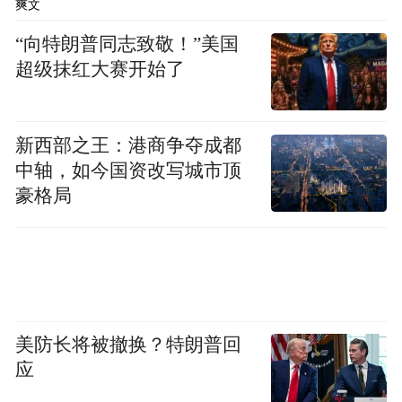
爽文
“向特朗普同志致敬！”美国
超级抹红大赛开始了
▎1979年伊斯兰革命彻底改变了伊朗的“交友模
式”、“交友心态”与“交友标准”。
新西部之王：港商争夺成都
中轴，如今国资改写城市顶
转折点仍然是1979年伊斯兰革命。这个伊斯
豪格局
兰革命呢，那就造成了伊朗他的无论是地区
追求还是他在整个伊斯兰世界的追求，他的
目标与广大的逊尼派的、特别是以沙特为首
的这个阿拉伯国家呀，直接形成了这个战略
目标的冲撞，发展目标的冲撞，价值观的冲
美防长将被撤换？特朗普回
应
撞。