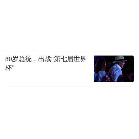
标不一致。所以呢，这些国家不想因为同伊
朗发展了关系，使自身的经济利益、安全利
益或者是其他利益遭到这个美国等西方国家
的封杀打压。这个恐怕呢这个也是一个因
素。
80岁总统，出战“第七届世界
《凤凰军机处》：
这个伊朗的问题，大家都
杯”
会讲到“核”。我觉得在这两年，尤其是美国
在加拿大、在丹麦、在格陵兰有了动作之
后，好像很多的中小国家，都开始觉得这个
“核”这个东西还是有一定的关键性跟意义
的。伊朗在这种内忧外困的伊朗这种内忧外
困的景况之下，他有没有可能性把核技术抛
出去，放弃核技术，来换自己的自身的安全