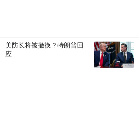
现在问题的关键就在这。
董漫远：
假如说伊朗现在我不宣布我要搞核
武器，我只是说我现在退出NPT（《不扩散
核武器条约》）。这个就一下就能照造成美
美防长将被撤换？特朗普回
国、以色列这些国家的紧张。
应
《凤凰军机处》：
刚才讲了核武器这块，那
么对伊朗来讲困难很多，意义又有限。那我
们讲一个伊朗现在也挂在嘴边的——高超音
速武器。当然高超音速武器呢，伊朗的高超
音速武器好像对于美国和以色列的现实威胁
也没有想象中那么大。那您觉得伊朗有没有
可能性，比如说从俄罗斯这里获得一些相关