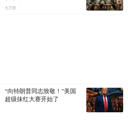
导弹，但谁也不知道何时才能交付。
九万里
邵永灵：
如果俄罗斯想帮他，那肯定是很容
易的。因为伊朗本身他的导弹的技术其实就
不差。应该说在这个发展中国家里面，那他
是比较强的。可是呢，我觉得俄罗斯是肯定
不会真的会给他一些核心的东西。伊朗他在
中东。那如果说俄罗斯去武装伊朗的话，相
当于不仅得罪了美国，把中东所有的国家都
得罪了。你不仅得罪了以色列，也得罪了那
“向特朗普同志致敬！”美国
些逊尼派的阿拉伯国家。
超级抹红大赛开始了
而俄罗斯其实他在中东，他的利益并不是说
要全力的支持伊朗、委内瑞拉是一样的。委