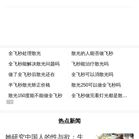
▎“抵抗之弧”是伊朗“朋友圈”的顶峰，在此基础
上，伊朗已很难再有所突破。
正因为他处在一个少数的位置，他就会跟那
些什叶派就得要联手，搞这个所谓的“抵抗之
弧”。这些什叶派往往是那个国家内部的这个
反对的力量，当然也跟他这个伊斯兰革命这
个意识形态有关了。反正他就是天然的不太
容易有朋友。
热点新闻
她研究中国人的性与欲：生
董漫远：
我觉得这个伊朗啊，首先它与这个