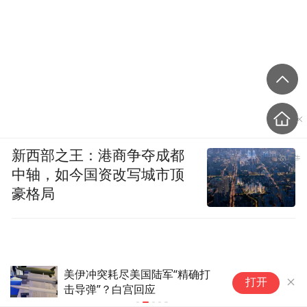
新西部之王：港商争夺成都
中轴，如今国资改写城市顶
豪格局
美伊冲突耗尽美国陆军“精确打
伊
打开
击导弹”？白宫回应
峡