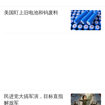
的技术，甚至直接获得匕首、锆石、榛树这
美国盯上旧电池和钨废料
些相关的弹药来提升自己的威慑能力呢？
民进党大搞军演，目标直指
▎此前有消息显示，伊朗准备从俄罗斯引进S-400
解放军