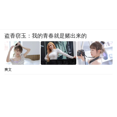
盗香窃玉：我的青春就是赌出来的
▎除了S-400导弹，伊朗还向俄罗斯订购了苏-35战
机，虽然据传已有少量交付，但距离构成实际战力
还很遥远。
俄罗斯他在中东不是说要全力支持伊朗，而
爽文
是我要跟阿拉伯国家也要保持很紧密的关
系。包括以色列可能未来他们的关系也会修
复。伊朗呢哎因为他跟美国关系不好，所以
呢当然俄罗斯对伊朗呢也要有一定的支持。
但是他绝对不会去蹚这趟浑水，把自己卷到