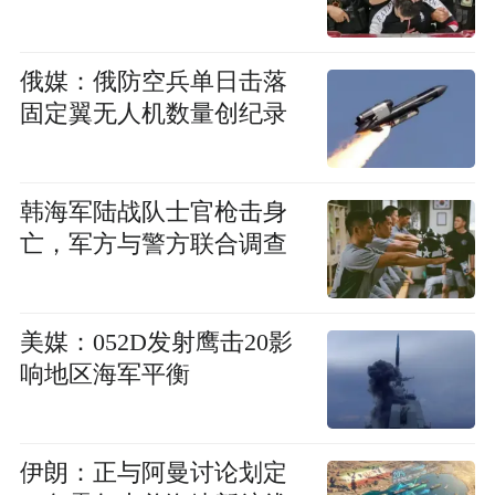
俄媒：俄防空兵单日击落
固定翼无人机数量创纪录
韩海军陆战队士官枪击身
亡，军方与警方联合调查
美媒：052D发射鹰击20影
响地区海军平衡
伊朗：正与阿曼讨论划定