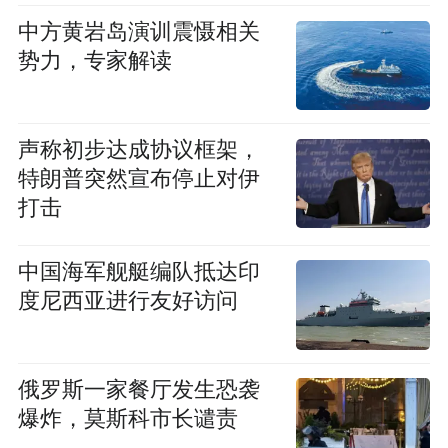
中方黄岩岛演训震慑相关
势力，专家解读
声称初步达成协议框架，
特朗普突然宣布停止对伊
打击
中国海军舰艇编队抵达印
度尼西亚进行友好访问
俄罗斯一家餐厅发生恐袭
爆炸，莫斯科市长谴责