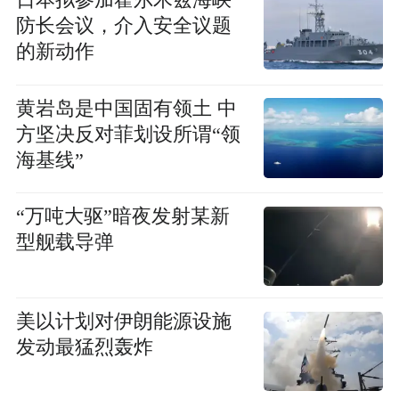
日本拟参加霍尔木兹海峡
防长会议，介入安全议题
的新动作
黄岩岛是中国固有领土 中
方坚决反对菲划设所谓“领
海基线”
“万吨大驱”暗夜发射某新
型舰载导弹
美以计划对伊朗能源设施
发动最猛烈轰炸