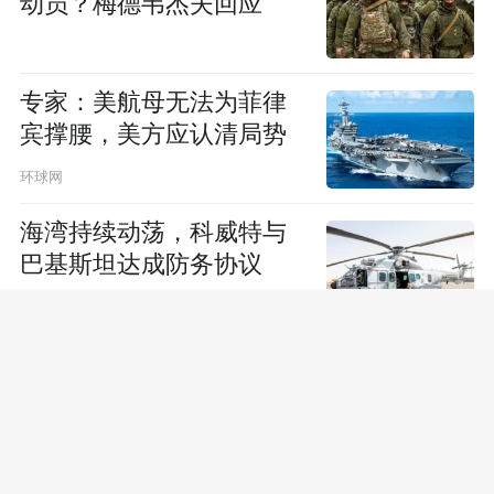
动员？梅德韦杰夫回应
专家：美航母无法为菲律
宾撑腰，美方应认清局势
环球网
海湾持续动荡，科威特与
巴基斯坦达成防务协议
以媒：内塔尼亚胡向特朗
普阐述对伊“三种情景”
乌情报机构：顿涅茨克地