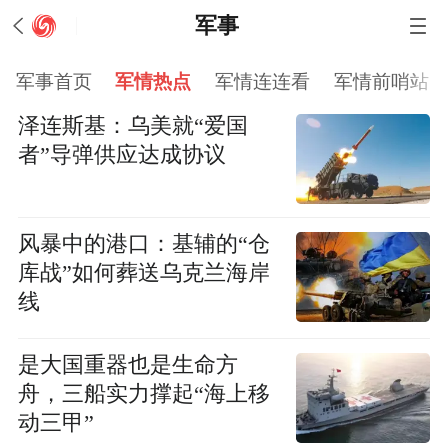
军事
军事首页
军情热点
军情连连看
军情前哨站
泽连斯基：乌美就“爱国
者”导弹供应达成协议
风暴中的港口：基辅的“仓
库战”如何葬送乌克兰海岸
线
是大国重器也是生命方
舟，三船实力撑起“海上移
动三甲”