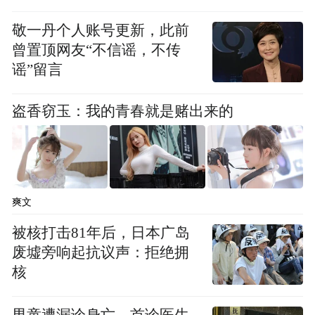
敬一丹个人账号更新，此前
曾置顶网友“不信谣，不传
谣”留言
盗香窃玉：我的青春就是赌出来的
爽文
被核打击81年后，日本广岛
废墟旁响起抗议声：拒绝拥
核
男童遭漏诊身亡，首诊医生