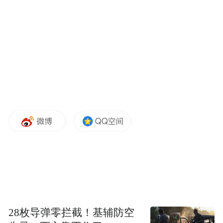
28枚导弹零拦截！基辅防空