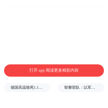
间的紧张关系。
特朗普7日在安卡拉表示，他对北约国家在美
国对伊朗军事行动中的表现感到“失望”。他
再次声称格陵兰岛“应该由美国控制”，而不
是丹麦。8日，特朗普指责西班牙是北约“糟
糕的伙伴”，称要“切断与西班牙一切贸易往
来”。
打开 app 阅读更多精彩内容
来源：新华社
德国高温致死1.19万人，为2016年来最高纪录
联黎部队：以军单日向黎发射113枚炮弹