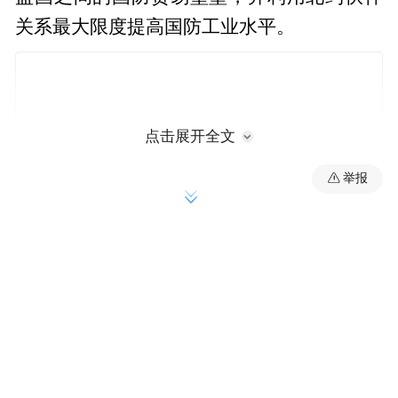
关系最大限度提高国防工业水平。
点击展开全文
举报
该宣言并未说明北约下届峰会举办地和时
间，仅表示“期待下次会晤”。有分析称，北
约正考虑不按惯例举行2027年峰会，原因之
一是希望缓和美国总统特朗普与北约盟友之