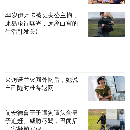
44岁伊万卡被丈夫公主抱，
冰岛旅行曝光，远离白宫的
生活引发关注
采访诺兰火遍外网后，她说
自己随时准备退网
前安德鲁王子遛狗遭头套男
子追赶、威胁辱骂，丑闻后
王室撤销安保