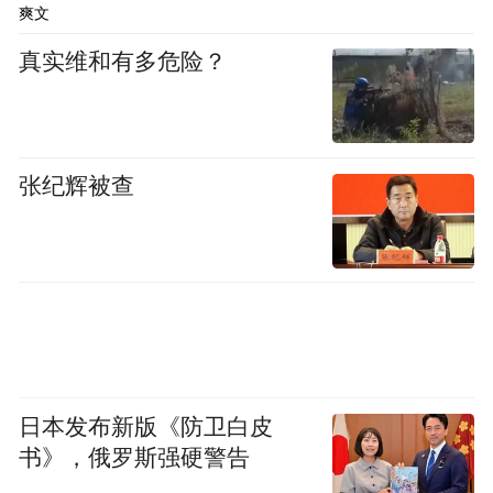
爽文
伊朗少将、现任最高领袖莫杰塔巴・哈梅内
真实维和有多危险？
伊的顾问穆赫辛・雷扎伊接受本土媒体采访
的片段在网络流传，他借此安抚国内主战强
硬派，称不愿谈判的民众不必急躁，美方的
举动终将彻底摧毁双方和谈的基础。
张纪辉被查
本文编译自：美国《战区网》
日本发布新版《防卫白皮
书》，俄罗斯强硬警告