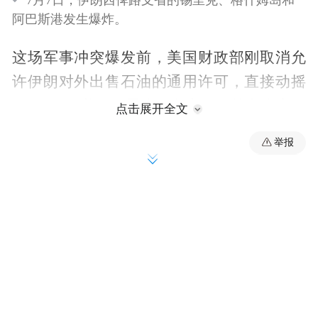
阿巴斯港发生爆炸。
这场军事冲突爆发前，美国财政部刚取消允
许伊朗对外出售石油的通用许可，直接动摇
了6月18日美伊签署谅解备忘录的核心内容。
点击展开全文
这份备忘录还围绕伊朗核发展、浓缩铀储备
举报
等关键议题达成共识，而霍尔木兹海峡航道
争端，一直是两国矛盾持续激化的导火索。