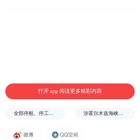
油轮接连遇袭，事发航道归属存在分歧
英国海上贸易行动办公室披露了近期多起商
船遇袭完整经过：
1. 一艘液化天然气（LNG）油轮在向南通过
霍尔木兹海峡时，左舷机舱被不明抛射物击
打开 app 阅读更多精彩内容
中起火，事发位置在阿曼利马以东约8海里。
全部停航、停工，浙江海事局启动沿海Ⅱ级防台应急响应
涉霍尔木兹海峡，伊朗与阿曼被曝达成临时协议框架
2. 一艘超大型油轮（VLCC）在阿联酋豪尔费
坎以东16海里、驶出霍尔木兹海峡时被不明
抛射物击中左舷，船只得以继续驶往最近停