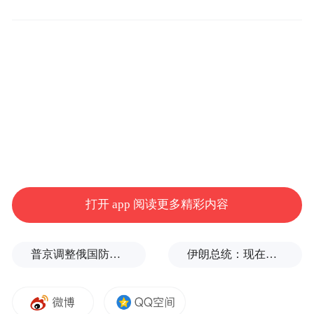
处水库被摧毁。为回应“敌人的邪恶行径”，
伊斯兰革命卫队对位于巴林的美军第五舰队
设施发动无人机袭击。声明警告说，如果敌
对行为继续下去，“更严厉的反击即将到
来”。
伊朗伊斯兰革命卫队当天还说，伊朗在布什
尔省“拦截并摧毁”一架MQ－9型“死神”无人
机，并对位于约旦的美军基地实施了导弹打
打开 app 阅读更多精彩内容
击。
普京调整俄国防部高层人事布局，重用实战将领削弱“办公室将军”
伊朗总统：现在与最高领袖的联系非常困难
“特别声明：以上作品内容(包括在内的视频、图片或音
频)为凤凰网旗下自媒体平台“大风号”用户上传并发
布，本平台仅提供信息存储空间服务。