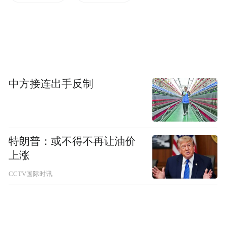
Notice: The content above (including the videos,
pictures and audios if any) is uploaded and posted
by the user of Dafeng Hao, which is a social media
platform and merely provides information storage
space services.”
中方接连出手反制
特朗普：或不得不再让油价
上涨
CCTV国际时讯