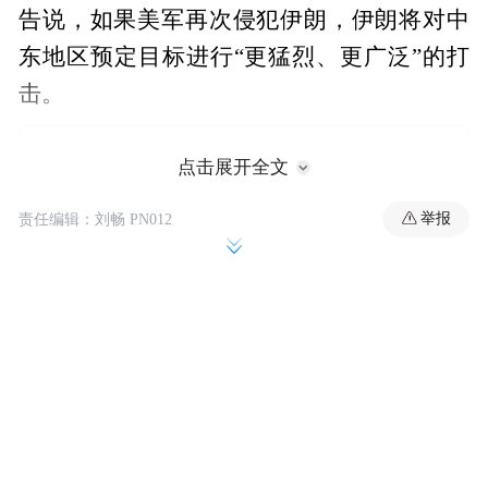
告说，如果美军再次侵犯伊朗，伊朗将对中
东地区预定目标进行“更猛烈、更广泛”的打
击。
点击展开全文
举报
责任编辑：刘畅 PN012
伊朗伊斯兰革命卫队公共关系部门在声明中
称，当天凌晨，美国以“虚假借口”袭击伊朗
多地，导致锡里克地区一座电信塔受损，两