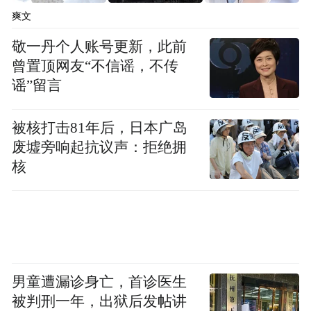
爽文
敬一丹个人账号更新，此前
曾置顶网友“不信谣，不传
谣”留言
被核打击81年后，日本广岛
废墟旁响起抗议声：拒绝拥
核
男童遭漏诊身亡，首诊医生
被判刑一年，出狱后发帖讲