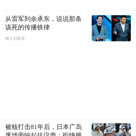
从雷军到余承东，说说那条
该死的传播铁律
报人刘亚东
被核打击81年后，日本广岛
废墟旁响起抗议声：拒绝拥