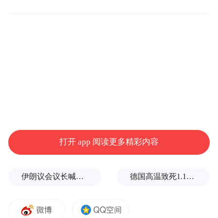
时，万斯回应称：“每个人都在试图影响对
方，每个人都在试图占据优势。”
有分析认为，万斯的表态凸显出，在如何处
理伊朗问题以及未来协议安排上，特朗普政
府与以色列政府之间可能存在一定分歧。此
前美国政府官员也曾表示，美国更关注通过
外交手段结束冲突，而以色列则更强调持续
对伊朗施加军事压力。（央视记者 曹健）
打开 app 阅读更多精彩内容
“特别声明：以上作品内容(包括在内的视频、图片或音
伊朗议会议长喊话：别再作秀了！
德国高温致死1.19万人，为2016年来最高纪录
频)为凤凰网旗下自媒体平台“大风号”用户上传并发
布，本平台仅提供信息存储空间服务。
Notice: The content above (including the videos,
pictures and audios if any) is uploaded and posted