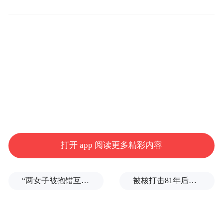
无人机、导弹部队和炮兵对乌克兰133个地区
的训练场、远程无人机发射场以及乌军和外
国雇佣兵的临时部署点进行了打击。
通报还说，自特别军事行动开始以来，俄军
已累计摧毁乌军671架飞机、284架直升机、
154703架无人机、661套防空导弹系统、
29581辆坦克及其他装甲战斗车辆和1729辆
多管火箭炮系统战车。
打开 app 阅读更多精彩内容
据乌克兰方面消息，截至2日中午，俄罗斯1
“两女子被抱错互换人生37年”一当事人沉默多日发声：我不是受益者
被核打击81年后，日本广岛废墟旁响起抗议声：拒绝拥核
日晚至2日清晨对乌克兰发动的大规模袭击已
造成18人死亡，其中基辅市和第聂伯市分别