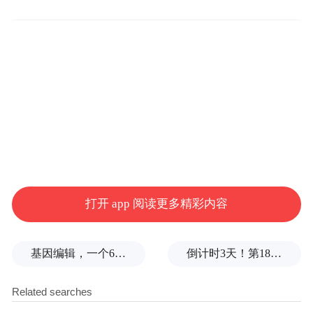
NASA或将换用SpaceX“猎鹰”重型火箭
NASA局长艾萨克曼称，要将着陆器送上月
球，需要一枚具备强大运载能力的火箭。他
表示，这可能会让NASA不得不依赖美国太
空探索技术公司（SpaceX）的“猎鹰”重型火
箭。
打开 app 阅读更多精彩内容
艾萨克曼说，“就重型运载而言，真正具备实
力的只有SpaceX和蓝色起源，而现在显然有
基因编辑，一个6岁女孩之死
倒计时3天！第18届影响世界华人盛典即将启幕
一家的发射台暂时瘫痪了。”
“新格伦”火箭由蓝色起源设计，旨在与