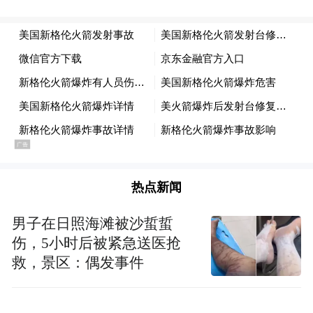
热点新闻
男子在日照海滩被沙蜇蜇
伤，5小时后被紧急送医抢
救，景区：偶发事件