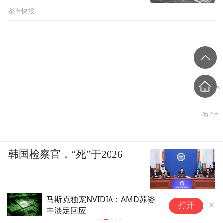
都市快报
韩国检察官，“死”于2026
马斯克是不是疯了？要发射
马
打开
1000000颗
工