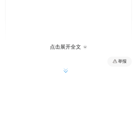
点击展开全文
有分析指出，受此次爆炸事件影响，美国的
举报
“阿耳忒弥斯”载人登月任务等可能会延期。
NASA与蓝色起源签署了多项合同，作为“阿
耳忒弥斯”登月计划的一部分，旨在将美国宇
航员重新送上月球表面。NASA原本还委托
蓝色起源在今年晚些时候使用“新格伦”火箭
发射无人“蓝月”着陆器，以作为其“月球基
地”项目的第一步。