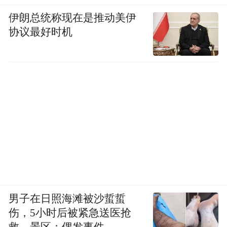
伊朗总统称现在是推动美伊
协议最好时机
男子在日照海滩被沙蜇蜇
伤，5小时后被紧急送医抢
救，景区：偶发事件