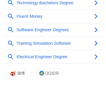
SpaceX的“猎鹰9”以及联合发射联盟(ULA)的
“火神”重型火箭竞争。而由于蓝色起源目前
只有一个“新格伦”火箭专用发射台，上周的
爆炸事故显得尤为致命。
来源:央视新闻