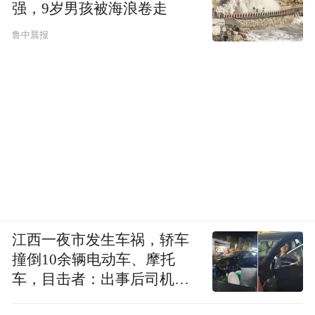
强，9岁男孩被海浪卷走
鲁中晨报
江西一夜市发生车祸，轿车
撞倒10余辆电动车、摩托
车，目击者：出事后司机一
直坐车里