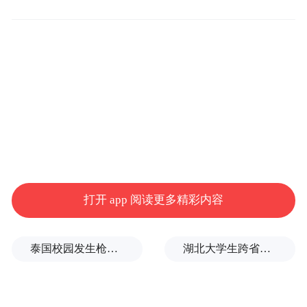
过黎国内政治途径加以解决。而一名以政府
官员当天稍早时对新华社记者说，此轮谈判
旨在解除黎真主党武装，并达成与黎巴嫩建
立正式外交关系的协议。
在美方斡旋下，以黎分别于4月14日和23日在
华盛顿举行了两轮大使级会谈。以黎于4月17
日开始为期10天的临时停火，美国总统特朗
普4月23日宣布停火延长三周。然而，以色列
打开 app 阅读更多精彩内容
继续以黎真主党违反停火协议为由发动袭
击，并在其占领的黎南部地区拆除和炸毁所
泰国校园发生枪击案，已致7人死亡
湖北大学生跨省助农，卖了上万斤西瓜
谓真主党“军事基础设施”。