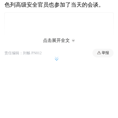
色列高级安全官员也参加了当天的会谈。
点击展开全文
举报
责任编辑：刘畅 PN012
报道指出，此次会谈正值以黎停火即将结束
之际，但以黎双方仍存在巨大分歧。一名黎
巴嫩高级官员14日说，黎方希望首先实现全
面停火，随后再就以军撤离问题进行谈判。
至于黎巴嫩真主党武装问题，将在停火后通