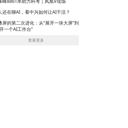
珠峰8861米助力科考｜凤凰V现场
人还在聊AI，看中兴如何让AI干活？
叠屏的第二次进化：从“展开一块大屏”到
展开一个AI工作台”
查看更多