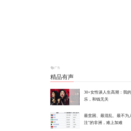
日元告急，美
天下事
“欧洲的团结
天下事
风声丨丈夫和
精品有声
么不支持？
风声
30+女性谈人生高潮：我
乐，和钱无关
高市视察灾区
最贫困、最混乱、最不为
天下事
注”的非洲，难上加难