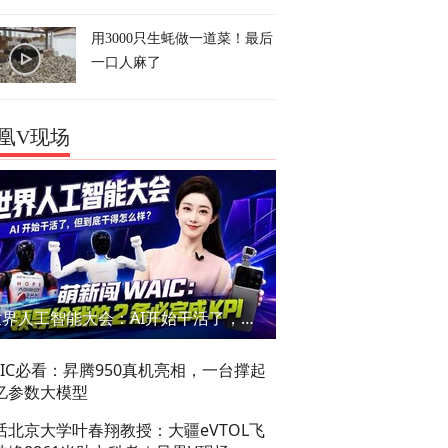
用3000只生蚝做一道菜！最后
一口人麻了
凰V现场
世界人工智能大会：AI开始干活了，但到底干的怎么样？萌新闯WAIC
AIC必看：昇腾950真机亮相，一台撑起
亿参数大模型
话北京大学叶春翔教授：大疆eVTOL飞