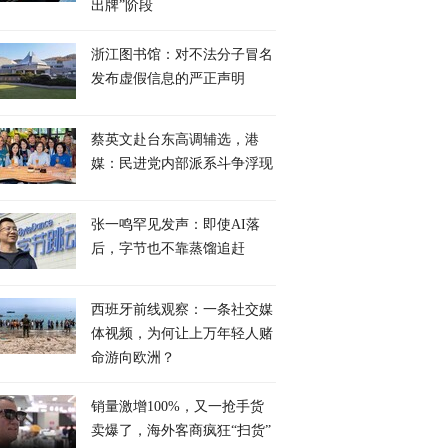
出牌”阶段
浙江图书馆：对不法分子冒名
发布虚假信息的严正声明
蔡英文赴台东高调辅选，港
媒：民进党内部派系斗争浮现
张一鸣罕见发声：即使AI落
后，字节也不靠蒸馏追赶
西班牙前线观察：一条社交媒
体视频，为何让上万年轻人赌
命游向欧洲？
销量激增100%，又一抢手货
卖爆了，海外客商疯狂“扫货”