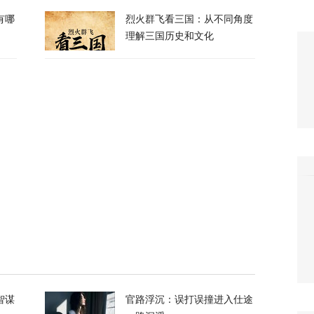
还想写“和伊朗最高领袖吃饭，和普京打网球”
有哪
烈火群飞看三国：从不同角度
理解三国历史和文化
200
过大，美弹药库存告急？特朗普、美防长回应
169
木兹海峡协议取得进展，但尚未最终达成
5
市早苗政府？乌外交部回应
34
智谋
官路浮沉：误打误撞进入仕途