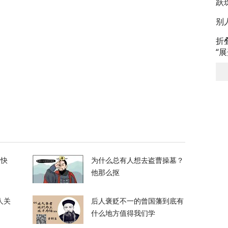
跃
国出手，但高市真正的麻烦还在后头
别
16
折
“
已经在西班牙休达死去”
13
小三冷冻胚胎、妻子发现要求销毁，法律为什
123
的快
为什么总有人想去盗曹操墓？
他那么抠
，评论区“翻车”了
人关
后人褒贬不一的曾国藩到底有
31
什么地方值得我们学