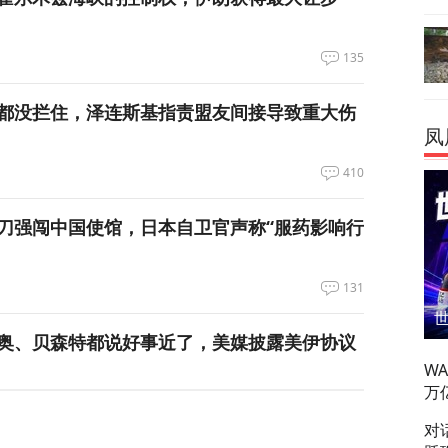
135
都没拦住，泽连斯基指责盟友间接导致重大伤
凤
410
刀强闯中国使馆，日本自卫官声称“服药影响行
131
奥、贝森特都说好事近了，美媒披露美伊协议
W
万
84
对