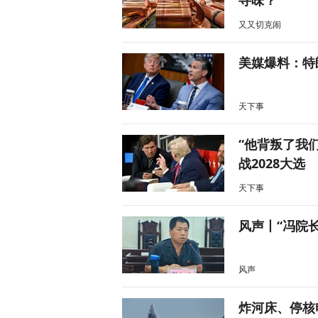
寻味？
又又切克闹
美媒爆料：特
天下事
“他背叛了我
战2028大选
天下事
风声丨“冯院
风声
炸河床、停核