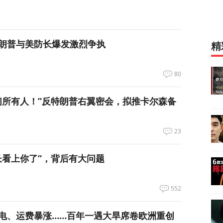
朗普与美防长爆发激烈争执
精
80
们所有人！”反特朗普右翼密会，拟推卡尔森备
23
长看上你了”，背后有大问题
552
电、运费暴涨……百年一遇大旱席卷欧洲重创