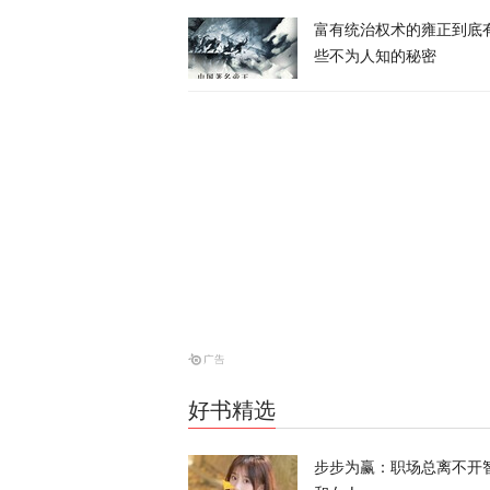
美财长：本来
富有统治权术的雍正到底
些不为人知的秘密
天下事
对伊战争消耗
天下事
鲁比奥：霍尔
天下事
泽连斯基批高
好书精选
天下事
步步为赢：职场总离不开