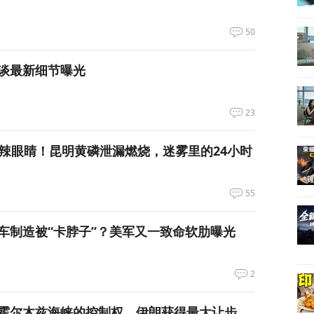
50
谈最新细节曝光
23
呛到辣眼睛！昆明黄磷泄漏燃烧，迷雾里的24小时
55
车制造被“卡脖子”？美军又一致命软肋曝光
2
霍尔木兹海峡的控制权，伊朗获得最大让步