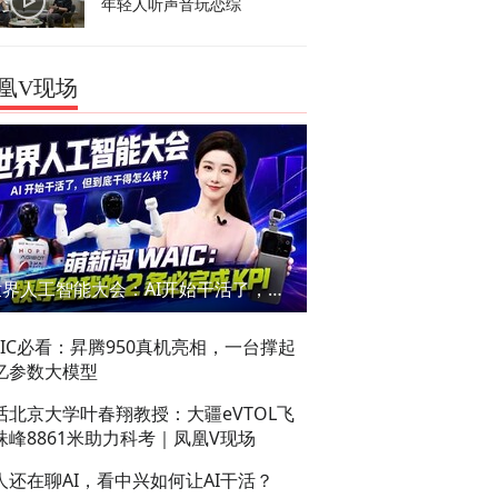
年轻人听声音玩恋综
凰V现场
世界人工智能大会：AI开始干活了，但到底干的怎么样？萌新闯WAIC
AIC必看：昇腾950真机亮相，一台撑起
亿参数大模型
话北京大学叶春翔教授：大疆eVTOL飞
珠峰8861米助力科考｜凤凰V现场
人还在聊AI，看中兴如何让AI干活？