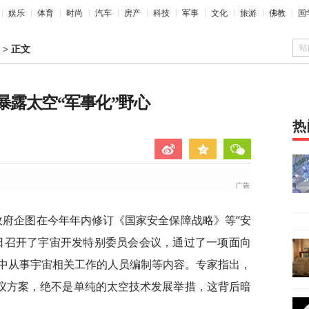
娱乐
体育
时尚
汽车
房产
科技
军事
文化
旅游
佛教
国
站
>
正文
暴露太空“军事化”野心
热
政府企图在今年年内修订《国家安全保障战略》等“安
日召开了宇宙开发特别委员会会议，通过了一项面向
中从事宇宙相关工作的人员编制等内容。专家指出，
建议方案，绝不是单纯的太空技术发展举措，这背后暗