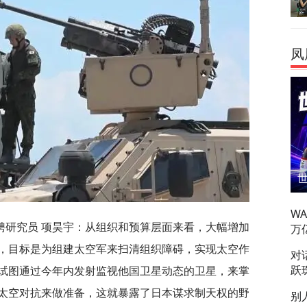
凤
W
聘研究员 项昊宇：从组织和预算层面来看，大幅增加
万
，目标是为组建太空军来扫清组织障碍，实现太空作
对
跃
试图通过今年内发射监视他国卫星动态的卫星，来掌
太空对抗来做准备，这就暴露了日本谋求制天权的野
别