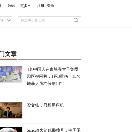
学
数码
注册
登录
更多
内
门文章
4名中国人在柬埔寨太子集团
园区被围殴，1死3重伤！15名
施暴人员均获刑13年
梁文锋，只想用座机
SpaceX火箭残骸撞月，中国卫