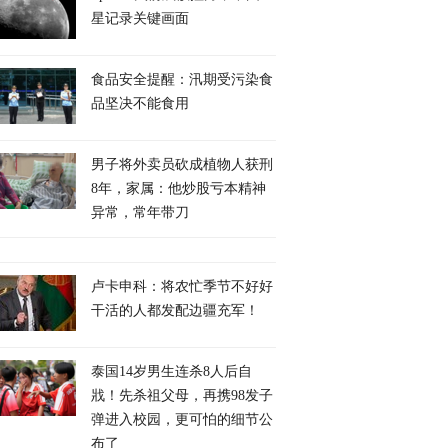
星记录关键画面
食品安全提醒：汛期受污染食
品坚决不能食用
男子将外卖员砍成植物人获刑
8年，家属：他炒股亏本精神
异常，常年带刀
卢卡申科：将农忙季节不好好
干活的人都发配边疆充军！
泰国14岁男生连杀8人后自
戕！先杀祖父母，再携98发子
弹进入校园，更可怕的细节公
布了