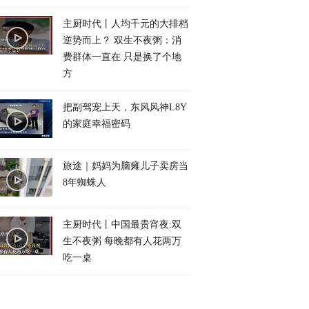
主厨时代丨人均千元的大排档
逆势而上？ 双生不夜粥：消
费群体一直在 只是换了个地
方
把副驾宠上天，东风风神L8Y
的家庭幸福密码
旅途｜妈妈为脑瘫儿子卖房当
8年蜘蛛人
主厨时代丨中国最贵宵夜:双
生不夜粥 每晚都有人花两万
吃一桌