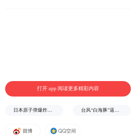
2023 年红场阅兵不再检阅各类重型履带式武
器，当年仅有卫国战争时期的 T-34 坦克一款
履带式装备参与受阅，其余均为轮式装备。
2024 年阅兵依旧延续这一安排，履带式装备
同样仅保留 T-34 坦克参与检阅。
2025 年因恰逢卫国战争胜利 80 周年这一重
要节点，俄罗斯举办了大规模阅兵，恢复了
打开 app 阅读更多精彩内容
地面重型武器装备的列队检阅。而今年为胜
利 81 周年，并非逢五逢十的纪念大年，因此
日本原子弹爆炸亲历者反对高市修改无核三原则，“她应该下台”
台风“白海豚”逼近浙闽沿海，10余省份将掀强风雨
整体延续了缩减阅兵规模、减少重型装备展
示的一贯趋势。