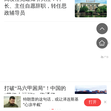
长、主任自愿辞职，转任思
政辅导员
打破“马六甲困局”！中国的
“苏伊士运河”，跑通了
俄罗斯空袭不断升级，泽连连斯
集
打开
基要求部署防空系统的请求无人
1
理睬
代