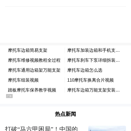
仪式结束后直接开赴前线，此后战时便不再
安排额外的大型阅兵活动。
如今俄罗斯处于常态化军事冲突阶段，阅兵
展示军力的传统意义正在弱化。对俄方而
言，与其在红场集中陈列武器装备，不如在
战场夺取更多控制区域、积累实战战果。战
场胜利与实际战线推进，远比阅兵式上的装
备亮相更能体现军事实力。
外界有观点认为，缩减阅兵或是出于安全考
量。事实上俄罗斯现有防空与安保体系，完
热点新闻
全能够保障阅兵时段莫斯科的空域安全。历
打破“马六甲困局”！中国的