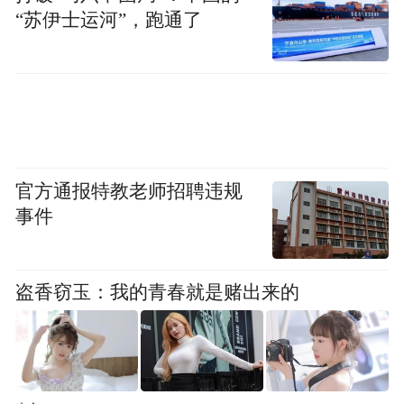
届红场阅兵均实现了安全平稳举办，即便增
“苏伊士运河”，跑通了
加重型装备、延长阅兵时长，安全保障也不
存在难度。俄方可通过加强莫斯科周边防空
部署、出动战机空中巡航、依托预警机开展
大范围空情监测等方式，确保阅兵期间不受
空袭威胁。
官方通报特教老师招聘违规
从硬件与兵力层面来看，俄罗斯也具备派出
事件
重型装备受阅的条件。前线战事并不会因抽
调数十辆坦克、装甲车参与阅兵而受到影
盗香窃玉：我的青春就是赌出来的
响。由此可见，俄罗斯缩减阅兵规模、减少
重型装备展示，并非国防实力不足，也不是
安全防控无法保障所致。
(本文章版权归凤凰网所有，未经授权，不得转载)