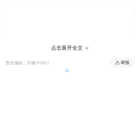
点击展开全文
举报
责任编辑：刘畅 PN012
张学峰：
这并非俄罗斯首次精简红场阅兵流程。今年
阅兵未展示重型装备，而纵观 2022 年以来的
胜利日红场阅兵，整体呈现出规模逐步缩减
的明显趋势。