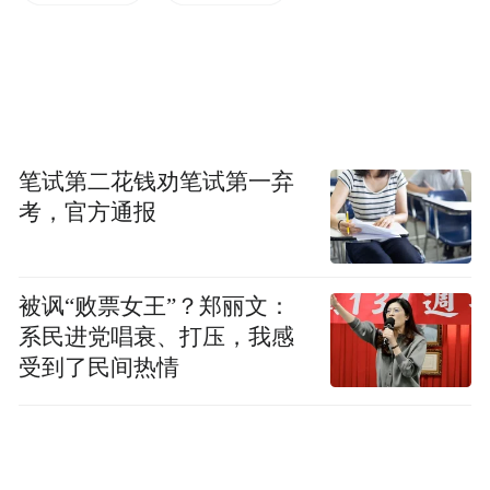
分析阅兵规模缩减的原因，首先需要明确和
平时期举办阅兵的核心意义。其一为纪念与
庆祝属性，各国国庆、胜利日阅兵，本身就
是纪念历史、烘托节日氛围的重要形式；其
二是战略实力展示，通过大规模阅兵展现军
笔试第二花钱劝笔试第一弃
队精神风貌、提振军心士气，集中亮相先进
考，官方通报
武器装备与主力作战力量，对外彰显国防建
设和军事现代化成果。
被讽“败票女王”？郑丽文：
系民进党唱衰、打压，我感
当前俄罗斯虽未正式宣布进入战时紧急状
受到了民间热情
态，但实际已陷入长期消耗对峙的冲突格
局。按照传统惯例，战争状态下通常不会举
办大规模阅兵。二战时期苏联仅在 1941 年
11 月 7 日举办过一次特殊阅兵，受阅部队在