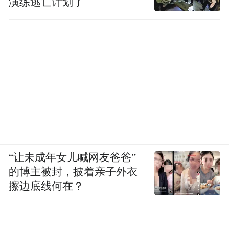
演练逃亡计划了
“让未成年女儿喊网友爸爸”
的博主被封，披着亲子外衣
擦边底线何在？