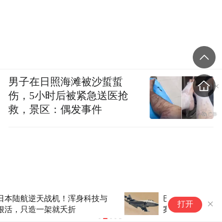
男子在日照海滩被沙蜇蜇
伤，5小时后被紧急送医抢
救，景区：偶发事件
巴基斯坦公布自研“隐身枭龙”方
硬
打开
案，3年后首飞
阵
条