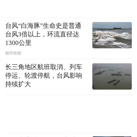
机是可以进行空中受油的。那么谁给它实施
空中加油呢？空中加油一般采用两种方式，
即软管式和硬杆式，第三类则是软硬结合的
台风“白海豚”生命史是普通
方式。航母上无法配备大型空中加油机，因
台风3倍以上，环流直径达
此舰载机一般都采用伙伴加油方式，由重型
1300公里
舰载战斗机挂载空中加油吊舱，通过加油软
都市快报
管和锥套为其他舰载机进行燃料补充。但伙
长三角地区航班取消、列车
伴加油方式的供油量比较少，受油机补充燃
停运、轮渡停航，台风影响
持续扩大
料后的航程和留空时间增加有限。有网友发
现，新上天的绿皮歼-35的机身背部似乎增设
了一个空中加油口。这是我军过去的战斗机
所没有的。背部加油口一般采用的是硬杆加
油方式，其优点在于输油速度快。