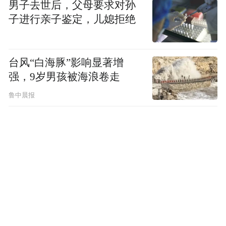
男子去世后，父母要求对孙
“特别声明：以上作品内容(包括在内的视频、图片或音
子进行亲子鉴定，儿媳拒绝
频)为凤凰网旗下自媒体平台“大风号”用户上传并发
布，本平台仅提供信息存储空间服务。
Notice: The content above (including the videos,
pictures and audios if any) is uploaded and posted
台风“白海豚”影响显著增
by the user of Dafeng Hao, which is a social media
强，9岁男孩被海浪卷走
platform and merely provides information storage
space services.”
鲁中晨报