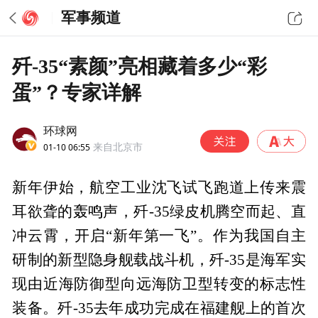
军事频道
歼-35“素颜”亮相藏着多少“彩
蛋”？专家详解
环球网
01-10 06:55
来自北京市
新年伊始，航空工业沈飞试飞跑道上传来震
耳欲聋的轰鸣声，歼-35绿皮机腾空而起、直
冲云霄，开启“新年第一飞”。作为我国自主
研制的新型隐身舰载战斗机，歼-35是海军实
现由近海防御型向远海防卫型转变的标志性
装备。歼-35去年成功完成在福建舰上的首次