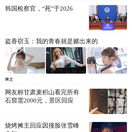
韩国检察官，“死”于2026
盗香窃玉：我的青春就是赌出来的
尾喷管、受油口有变化
爽文
网友称甘肃麦积山看完所有
值得关注的是，这款“素颜”出镜的绿皮机发
石窟需2000元，景区回应
动机的尾喷管发生了明显变化。
傅前哨：推测它的动力装置可能已经进行了
烧烤摊主回应因撞脸张雪峰
升级，换装了新型的、更先进的中等推力的