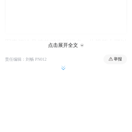
军事评论员傅前哨告诉记者，从视频上可以
点击展开全文
看出，此款歼-35可能为舰载版的改进型。
举报
责任编辑：刘畅 PN012
傅前哨：新上天的绿皮机到底是歼-35A改进
型还是歼-35的改进型，我个人看法应该是歼
35舰载机的改进型，因为它的前起落架有弹
射牵引杆，这一点是从视频中可以看得非常
清楚。
很多网友都注意到了，与涂装版不同，这次