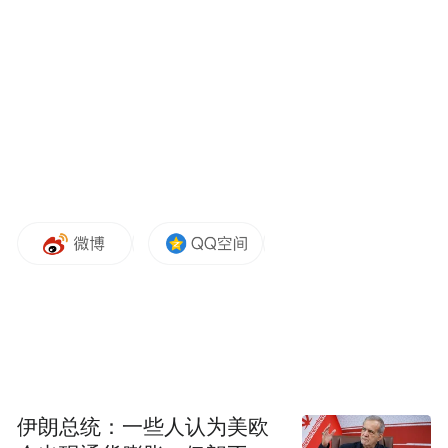
合材料和超材料制作的蒙皮。
从素颜到涂装，一款战机“变装”需要多长的
周期？
傅前哨：歼-35系列战机有好几个型别，并且
一直在改进、改型。一般来讲，刚研发出来
的原型机的试飞周期是最长的，需要试飞的
科目内容非常多，除了要在飞机制造厂完成
基础的厂内试飞外，还要到国家级的试飞中
心完成后续的鉴定试飞。而一架已经定型的
新战机如果进行了局部的改进、改型，比如
换装了新型动力装置、新的机载雷达、新的
伊朗总统：一些人认为美欧