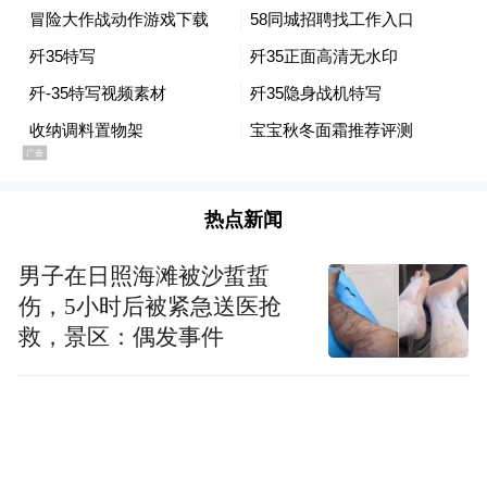
碑。
傅前哨：一旦投入生产，歼-35的产能每年达
到几十架至100架应该是没有问题的，因为我
们现在的新机生产线基本上都改成了脉动生
产线，这是一种新型、高效的飞机生产方
热点新闻
式，它有点类似于汽车的流水生产线，当
然，与汽车不同的是，战斗机和其他军用飞
男子在日照海滩被沙蜇蜇
机属于高度复杂、造价昂贵的产品，需求量
伤，5小时后被紧急送医抢
不可能很大，因此它的产量和生产速度没有
救，景区：偶发事件
汽车流水线那么高。