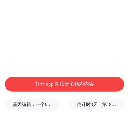
新年首飞的歼-35顶着一身醒目的绿漆，可以
说是“素颜”出镜。绿漆代表着什么?
傅前哨：空军版的歼-35A涂的是灰色涂装，
是一种低可视的涂装。这次首飞的绿皮机显
然没有喷涂隐身涂层以及迷彩涂装，它仅仅
是一个刚出厂试飞的原型机。如果试飞顺利
没问题了以后，才会给它专门喷涂军兵种的
迷彩、标识等等，可以说所有的出厂原型机
打开 app 阅读更多精彩内容
或生产型飞机首先都是要进行厂内试飞的，
没问题了以后才会正式地喷涂其他的涂料。
基因编辑，一个6岁女孩之死
倒计时3天！第18届影响世界华人盛典即将启幕
歼-35系列，它的原型机和生产型飞机出厂时
基本上都是绿皮的，这是该机底漆的颜色，
底漆主要用于保护机体表面的金属材料、复