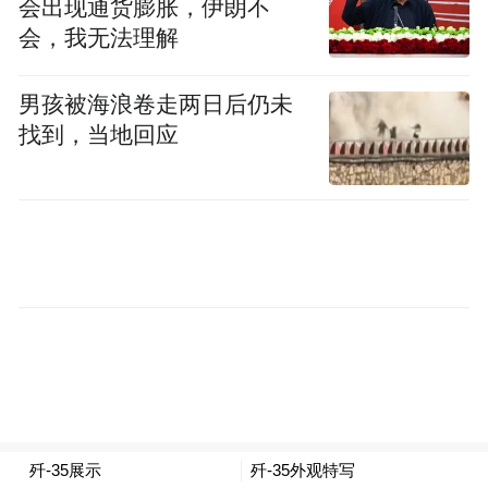
航电系统，那么在完成首飞后，还需要进行
会出现通货膨胀，伊朗不
会，我无法理解
一系列的验证试飞，但总的试飞周期相对要
短一点。生产型飞机出厂时也是需要试飞
男孩被海浪卷走两日后仍未
的，主要用于考核其安全性和可靠性，其试
找到，当地回应
飞周期最短。如果发现机载系统存在着某些
问题或故障，必须完全排除后，才能交付部
队使用。
绿皮机试飞标志歼-35产能跃升
别看外表还没上隐身涂层，这架飞机能在这
个节点飞起来，已经预示着在智能制造与技
术突破的双重助力下，歼-35产能跃升成为现
实，也将成为中国航空工业模式转型的里程