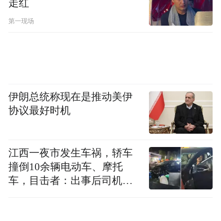
走红
涡扇发动机，其加速性更好，推力也更强
第一现场
劲，完全能够满足歼-35在航母上弹射起飞、
滑跃起飞和着舰复飞的苛刻要求。可以说，
新型动力装置配装歼-35是一个完美的组合。
歼-35首次走进公众视野是在2024年的珠海航
伊朗总统称现在是推动美伊
协议最好时机
展上，正是那次歼-35A首次公开飞行表演，
让世界清晰地看到了中国最先进的五代机外
形以及出色表现。而“新年第一飞”的这架
江西一夜市发生车祸，轿车
歼-35不仅外衣颜色上有所不同，背部还留了
撞倒10余辆电动车、摩托
受油口。
车，目击者：出事后司机一
直坐车里
傅前哨：如果有加油口的话，说明这款舰载