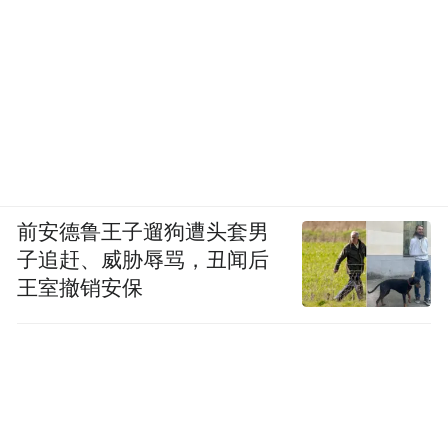
前安德鲁王子遛狗遭头套男
子追赶、威胁辱骂，丑闻后
王室撤销安保