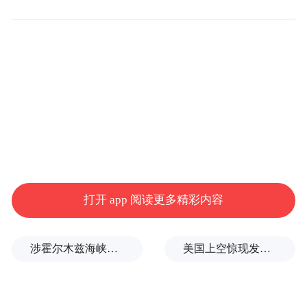
行动的合法性提出了质疑。
近期，特朗普还多次威胁对委内瑞拉发动地
面打击，并授权美国中央情报局在委内瑞拉
开展秘密行动，美国在加勒比海地区的军事
部署已达到30多年来最大规模。
据悉，特朗普已就美国可能对委内瑞拉境内
目标采取的军事行动作出了决定。美国陆军
打开 app 阅读更多精彩内容
部长丹尼尔·德里斯科尔11月16日表示，陆军
“将随时准备按照总统和国防部长的要求采取
涉霍尔木兹海峡，伊朗与阿曼被曝达成临时协议框架
美国上空惊现发光UFO，球体数小时悬浮不动，路人称比飞机大3倍
行动”。