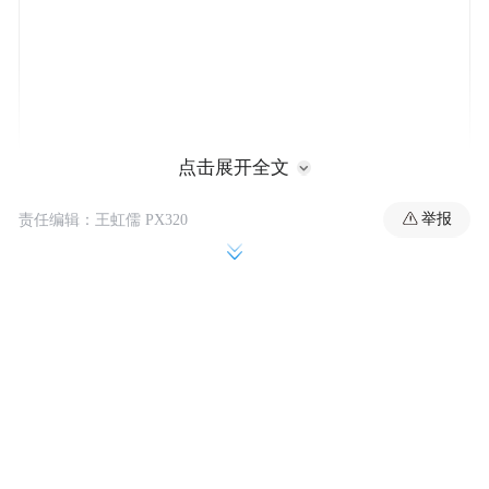
点击展开全文
举报
责任编辑：王虹儒 PX320
就在特朗普做此表态前不久，美国五角大楼
当天称，美军当地时间11月15日再次在太平
洋东部国际水域袭击一艘所谓“贩毒船”，打
死3人。这是自9月初以来，美军第21次公开
记录的对所谓“毒品船只”的打击行动。根据
五角大楼的数据，这些打击行动已造成80多
人死亡。国际社会以及美国国会部分议员、
人权组织，甚至是美国的盟友都对这些打击