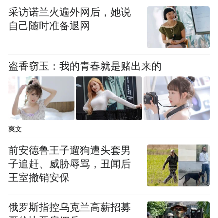
采访诺兰火遍外网后，她说
自己随时准备退网
盗香窃玉：我的青春就是赌出来的
爽文
前安德鲁王子遛狗遭头套男
子追赶、威胁辱骂，丑闻后
王室撤销安保
俄罗斯指控乌克兰高薪招募