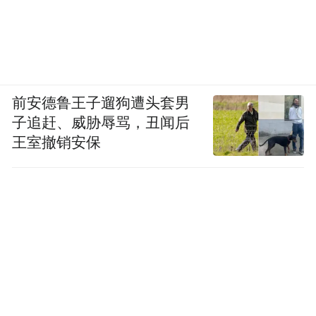
前安德鲁王子遛狗遭头套男
子追赶、威胁辱骂，丑闻后
王室撤销安保