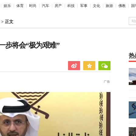
娱乐
体育
时尚
汽车
房产
科技
军事
文化
旅游
佛教
国
站
>
正文
一步将会“极为艰难”
热