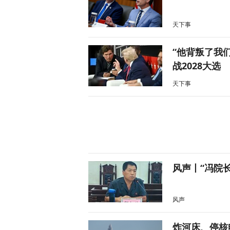
天下事
“他背叛了我
战2028大选
天下事
风声丨“冯院
风声
炸河床、停核