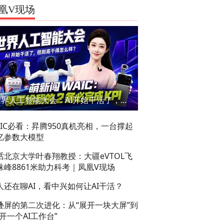
凰V现场
世界人工智能大会：AI开始干活了，但到底干的怎么样？萌新闯WAIC
AIC必看：昇腾950真机亮相，一台撑起
亿参数大模型
话北京大学叶春翔教授：大疆eVTOL飞
珠峰8861米助力科考｜凤凰V现场
人还在聊AI，看中兴如何让AI干活？
叠屏的第二次进化：从“展开一块大屏”到
展开一个AI工作台”