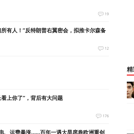
19
们所有人！”反特朗普右翼密会，拟推卡尔森备
12
精
长看上你了”，背后有大问题
176
电、运费暴涨……百年一遇大旱席卷欧洲重创