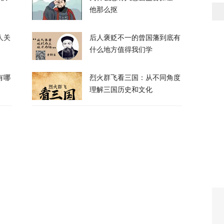
他那么抠
已经在西班牙休达死去”
人关
后人褒贬不一的曾国藩到底有
13
什么地方值得我们学
有哪
烈火群飞看三国：从不同角度
理解三国历史和文化
小三冷冻胚胎、妻子发现要求销毁，法律为什
112
，评论区“翻车”了
31