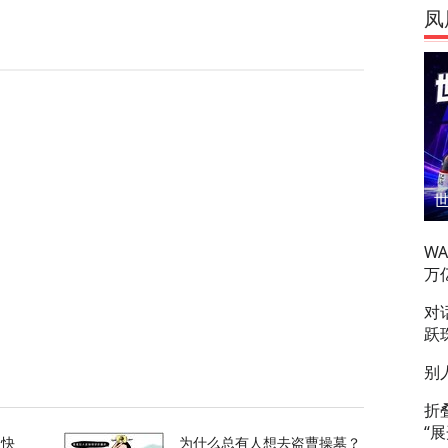
凤
刀强闯中国使馆，日本自卫官声称“服药影响行
129
奥、贝森特都说好事近了，美媒披露美伊协议
W
万
对
83
跃
国出手，但高市真正的麻烦还在后头
别
折
16
“
的快
为什么总有人想去盗曹操墓？