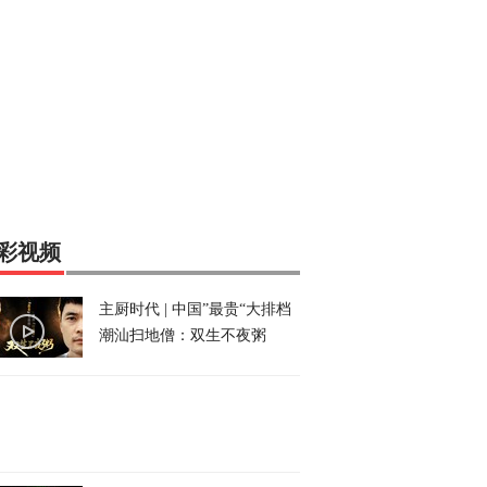
彩视频
主厨时代 | 中国”最贵“大排档
潮汕扫地僧：双生不夜粥