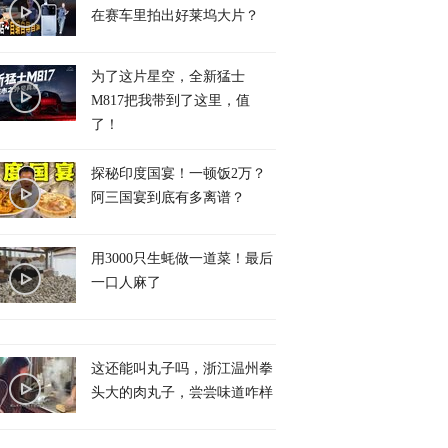
在赛车里拍出好莱坞大片？
为了这片星空，全新猛士
M817把我带到了这里，值
了！
探秘印度国宴！一顿饭2万？
阿三国宴到底有多离谱？
用3000只生蚝做一道菜！最后
一口人麻了
这还能叫丸子吗，浙江温州拳
头大的肉丸子，尝尝味道咋样