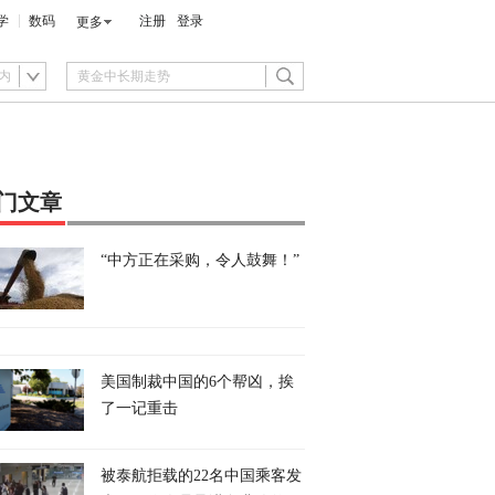
学
数码
注册
登录
更多
内
门文章
“中方正在采购，令人鼓舞！”
美国制裁中国的6个帮凶，挨
了一记重击
被泰航拒载的22名中国乘客发