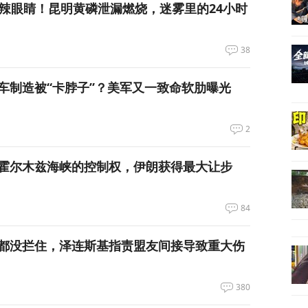
呛到辣眼睛！昆明黄磷泄漏燃烧，迷雾里的24小时
38
车制造被“卡脖子”？美军又一致命软肋曝光
2
霍尔木兹海峡的控制权，伊朗获得最大让步
84
都没拦住，泽连斯基指责盟友间接导致重大伤
380