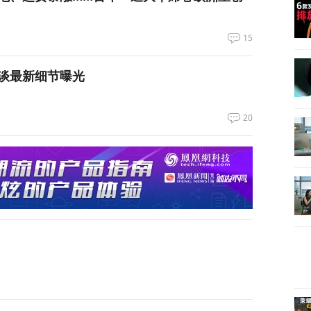
15
谈最新细节曝光
20