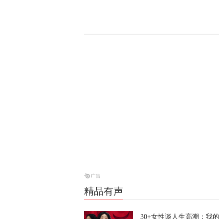
当庭悔过？持
为”
天下事
特朗普、鲁比
内容
天下事
日元告急，美
精品有声
天下事
30+女性谈人生高潮：我