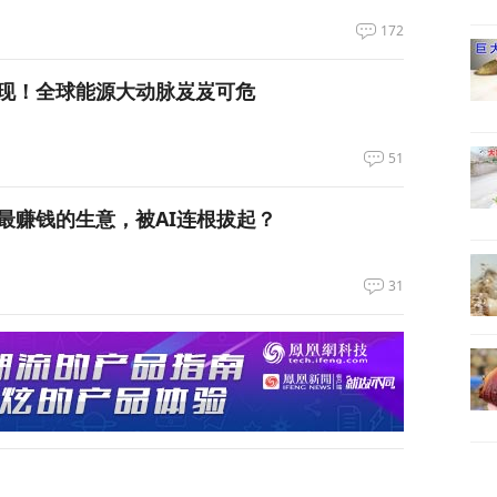
172
现！全球能源大动脉岌岌可危
51
最赚钱的生意，被AI连根拔起？
31