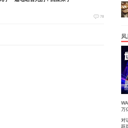
78
凤
长虽然遭侮辱，但仍夜以继日地工作
66
重磅军事协议，伊朗首度回应！
W
万
122
对
跃