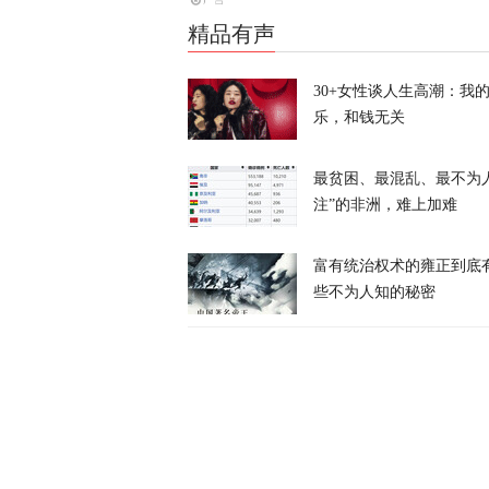
“美军最高将
精品有声
天下事
30+女性谈人生高潮：我
乐，和钱无关
耗资4亿美元
最贫困、最混乱、最不为
天下事
注”的非洲，难上加难
富有统治权术的雍正到底
些不为人知的秘密
卢卡申科：将
天下事