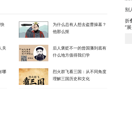
领正在寻找退路”
别
71
折
的快
为什么总有人想去盗曹操墓？
“
他那么抠
，特朗普的白宫宴会厅修建项目被叫停
人关
后人褒贬不一的曾国藩到底有
56
什么地方值得我们学
有哪
烈火群飞看三国：从不同角度
理解三国历史和文化
农忙季节不好好干活的人都发配边疆充军！
50