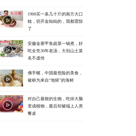
1900买一条几十斤的南方大口
鲶，切开金灿灿的，我都震惊
了
安徽金寨甲鱼卤菜一锅煮，好
吃全凭30年老汤，大别山土菜
名不虚传
佛手螺，中国最危险的美食，
被称为来自“地狱”的海鲜
对自己最狠的生物，吃掉大脑
变成植物，最后却被端上人类
餐桌