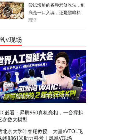
尝试海鲜的各种邪修吃法，到
底是一口入魂，还是黑暗料
理？
凰V现场
世界人工智能大会：AI开始干活了，但到底干的怎么样？萌新闯WAIC
AIC必看：昇腾950真机亮相，一台撑起
亿参数大模型
话北京大学叶春翔教授：大疆eVTOL飞
珠峰8861米助力科考｜凤凰V现场