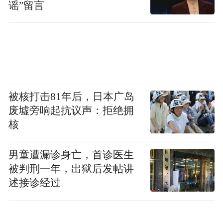
谣”留言
被核打击81年后，日本广岛
废墟旁响起抗议声：拒绝拥
核
男童遭漏诊身亡，首诊医生
被判刑一年，出狱后发帖讲
述接诊经过