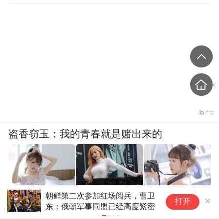
盗香窃玉：我的青春就是赌出来的
朝鲜第二次参加红场阅兵，曹卫
人
爽文
打开
东：俄朝军事同盟已经高度紧密
白