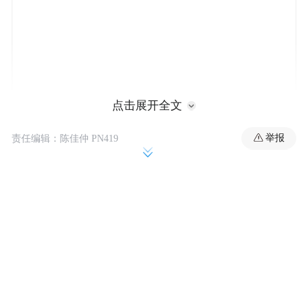
点击展开全文
举报
责任编辑：陈佳仲 PN419
此前，据中国新闻网消息，美国总统特朗普
对此在社交账号上发文称，愿中国人民度过
一个美好的庆祝日。
“特别声明：以上作品内容(包括在内的视频、图片或音
频)为凤凰网旗下自媒体平台“大风号”用户上传并发
布，本平台仅提供信息存储空间服务。
Notice: The content above (including the videos,