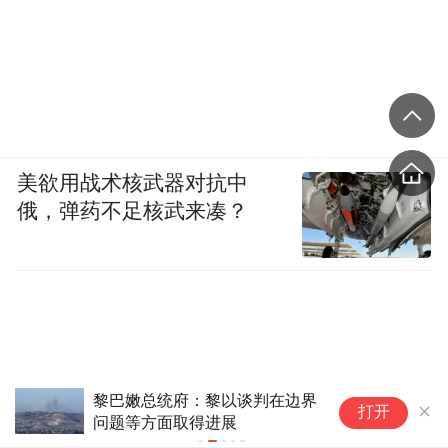
美欲用战术核武器对抗中
俄，弹药不足核武来凑？
黎巴嫩总统府：黎以谈判在边界
特
打开
问题等方面取得进展
时
击