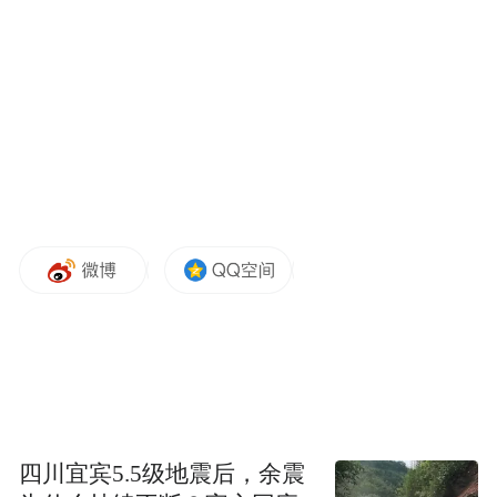
自也门方向向以色列发射，耶路撒冷及以色
列中部城市特拉维夫及数十座以色列城镇拉
响警报。随后以军发布消息说，导弹系胡塞
武装方面发射，在飞越以色列边境前被击
落。目前尚无关于袭击造成人员伤亡或财产
损失的报告。
以军3月18日突然大规模空袭巴勒斯坦加沙地
带，并随即恢复在加沙地带的地面行动。从
当天起至3月24日的一周内，也门胡塞武装六
次发射导弹袭击以色列目标。
四川宜宾5.5级地震后，余震