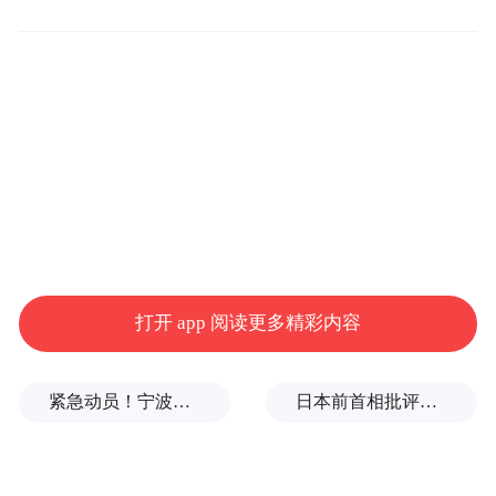
“巴勒斯坦-2”型高超音速导弹（资料图）
而据胡塞武装此前介绍，“‘巴勒斯坦-2型’高
超音速导弹射程2150公里，使用固体燃料，
打开 app 阅读更多精彩内容
采用两级结构，速度高达16马赫，具有高机
动性，能避开强大的防空系统”。
紧急动员！宁波、温州、金华、舟山、台州、丽水等市市长，发表电视讲话
日本前首相批评高市在处理中美关系上缺乏战略
当地时间24日，以色列方面称一枚弹道导弹