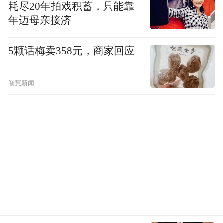
务大臣萨法迪与黎巴嫩看守政府总理纳吉布·
耗尽20年拍戏积蓄，只能靠
年迈母亲接济
米卡提通电话。萨法迪向米卡提转达了约旦
国王阿卜杜拉二世的指示，表示约旦愿意为
5颗话梅卖358元，商家回应
黎巴嫩医疗部门提供任何必要的医疗援助，
以帮助治疗在黎巴嫩多地寻呼机爆炸事件中
智慧新闻
受伤的公民。
萨法迪重申约旦支持黎巴嫩的安全、主权与
稳定，并与黎巴嫩人民站在一起，并且强调
了阻止该地区局势升级的必要性。米卡提感
谢约旦的帮助，并表示黎巴嫩高度赞扬约旦
在支持黎巴嫩人民、安全与稳定方面的一贯
立场。