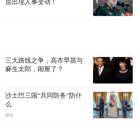
层出现人事变动！
当地时间9月17日，美国国务院发言人马修·
米勒在当天的简报会上表示，美国正在收集
有关黎巴嫩寻呼机爆炸事件的相关信息，并
强调美国并没有参与其中。米勒同时表示，
美国没有对谁可能是寻呼机爆炸事件的幕后
三大路线之争，高市早苗与
黑手进行评估。
麻生太郎，闹掰了？
伊朗外长谴责以对黎公民实施恐怖主义行动
沙土巴三国“共同防务”防什
当地时间17日，在黎巴嫩多地发生寻呼机爆
么
炸事件后，伊朗外长阿拉格希与黎巴嫩外长
瞭望
哈比卜通电话。阿拉格希强烈谴责以色列针
对黎巴嫩公民实施的恐怖主义行径。