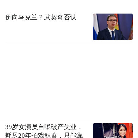
倒向乌克兰？武契奇否认
39岁女演员自曝破产失业，
耗尽20年拍戏积蓄，只能靠