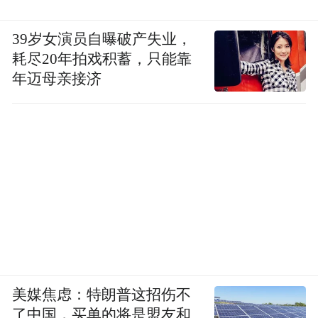
39岁女演员自曝破产失业，
耗尽20年拍戏积蓄，只能靠
年迈母亲接济
美媒焦虑：特朗普这招伤不
了中国，买单的将是盟友和