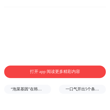
据悉，黎巴嫩真主党武装人员近来较为普遍
地使用寻呼机，以通过这种技术含量较低的
通信设备避免以色列追踪他们的位置。而这
次发生寻呼机爆炸的地点主要集中在贝鲁特
南郊、黎巴嫩南部以及贝卡谷地等地，这些
都被认为是黎巴嫩真主党据点所在地。
据黎巴嫩媒体报道，这些寻呼机的电池被远
打开 app 阅读更多精彩内容
程引爆。不过也有安全专家对寻呼机电池爆
炸能否造成如此伤亡表示质疑。
“泡菜基因”在韩国出现突变
一口气开出5个条件，伊朗抬高“复航门槛”，美伊海峡博弈还要耗多久？
军事专家杜文龙接受总台采访时表示，有一
种可能性是寻呼机被远程操控——给寻呼机