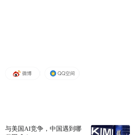
植入病毒软件，使软件有硬杀伤能力，通过
病毒软件，使设备非正常运转，造成过热、
过快、超负荷等，引发硬件损毁。
黎真主党称以色列应对爆炸事件负全责
黎真主党在核实现有信息后认为，以色列应
对黎巴嫩全国多地发生的一系列寻呼机爆炸
事件负全责，以色列将为此受到惩罚。真主
党称正在对爆炸原因进行“安全和科学调
查”。
与美国AI竞争，中国遇到哪