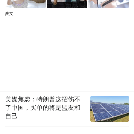
埃及外交部发言人塔米姆在当天发表的一份
爽文
声明中表示，埃及重视黎巴嫩的安全与稳
定，反对任何外部势力对其主权的侵犯，埃
及愿意在这一危急情况下向黎巴嫩提供一切
可能的支持。
“特别声明：以上作品内容(包括在内的视频、图片或音
频)为凤凰网旗下自媒体平台“大风号”用户上传并发
布，本平台仅提供信息存储空间服务。
Notice: The content above (including the videos,
美媒焦虑：特朗普这招伤不
pictures and audios if any) is uploaded and posted
了中国，买单的将是盟友和
by the user of Dafeng Hao, which is a social media
platform and merely provides information storage
自己
space services.”