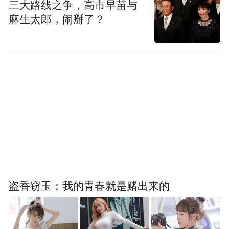
三大路线之争，高市早苗与
埃及外长：中东地区存在局势升级和陷入全
麻生太郎，闹掰了？
面战争的危险
当地时间17日，埃及外长阿卜杜勒阿提警告
称，中东地区存在地区局势升级和陷入全面
地区战争的危险。他强调，黎巴嫩南部正出
现危险的事态发展，由于不负责任和鲁莽的
单方面行动，中东地区正处于危险的转折
点，这将给地区稳定蒙上阴影。
当天晚上，阿卜杜勒阿提同黎巴嫩看守政府
盗香窃玉：我的青春就是赌出来的
总理米卡提和外交部长哈比卜通电话，以跟
进当天黎巴嫩寻呼机爆炸事件的后续发展。
在通话中，阿卜杜勒阿提作出上述警告。