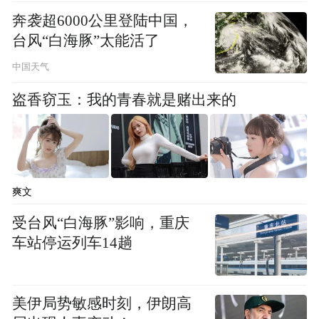
论。但据以色列多家媒体报道，以色列总理
奔袭超6000公里登陆中国，
内塔尼亚胡和国防部长加兰特17日在特拉维
台风“白海豚”太能活了
夫举行了安全评估会议。一位不愿透露姓名
中国天气
的以色列政府官员告诉媒体，安全评估会议
盗香窃玉：我的青春就是赌出来的
的重点是以色列对黎巴嫩爆炸可能引发的紧
张局势升级或将做出反应。以色列军方高层
强调做好所有领域的进攻和防御准备。现阶
段，对平民的指导方针没有改变，以公民需
爽文
提高警惕。
受台风“白海豚”影响，重庆
车站停运列车14趟
各方反应
美国务院：美国没有参与黎巴嫩寻呼机爆炸
美伊局势敏感时刻，伊朗高
事件