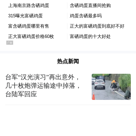
会议期间。爆炸发生后，黎巴嫩看守政府部
长会议发表集体声明，“谴责以色列的侵略行
径”，强调以方行为“严重侵犯了黎巴嫩主
权，构成犯罪”。此外，黎巴嫩外交部表示，
黎巴嫩政府已准备针对爆炸事件向联合国安
理会提交诉讼。
热点新闻
另据伊朗官方媒体伊通社报道称，伊朗驻黎
台军“汉光演习”再出意外，
几十枚炮弹运输途中掉落，
巴嫩大使因爆炸事件受轻伤，目前状况良
台陆军回应
好。
以政府开会商讨应对之策 未回应爆炸事件
截至目前，以色列官方暂未对事件发表评