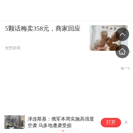
5颗话梅卖358元，商家回应
智慧新闻
泽连斯基：俄军本周实施高强度
无人机威胁
打开
空袭 乌多地遭袭受损