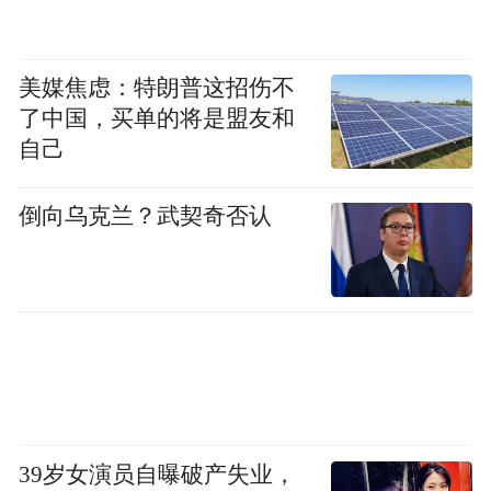
此外，他向黎巴嫩政府以及本次爆炸事件中
的死难者家属表示哀悼，并表示伊朗愿意为
美媒焦虑：特朗普这招伤不
了中国，买单的将是盟友和
伤者提供必要的救治和帮助。他指出，伊朗
自己
驻黎巴嫩大使在本次爆炸事件中受伤，他在
感谢黎巴嫩政府立即对其采取救治措施的同
倒向乌克兰？武契奇否认
时，还询问了大使的最新救治情况。黎巴嫩
外长向伊朗愿意帮助黎巴嫩表示感谢，并强
调黎巴嫩政府对这一事件采取了严肃的后续
行动。
约旦政府向黎巴嫩致电表示愿意提供帮助
当地时间17日，约旦政府副首相兼外交与侨
39岁女演员自曝破产失业，