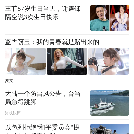
42步兵师下属2个团。乌军部队番号有128山
王菲57岁生日当天，谢霆锋
地突击旅、“斯巴达”第3旅、65机械化旅、
隔空说3次生日快乐
47机械化旅、116机械化旅、71旅与82空中
突击旅。
盗香窃玉：我的青春就是赌出来的
爽文
大陆一个防台风公告，台当
局急得跳脚
海峡锐评
以色列拒绝“和平委员会”提