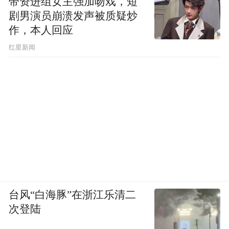
带资进组女主强加吻戏，短
总司令之职。
剧男演员崩溃发声被质疑炒
作，本人回应
报道称，阿夫扎洛夫在2017年7月任东部军区
​红星新闻
空军和防空集团军司令，2018年8月任俄空天
军总参谋长兼第一副总司令，2022年升为上
将，并获得包括亚历山大·涅夫斯基勋章和军
事功绩勋章在内的奖章。
台风“白海豚”在浙江乐清二
次登陆