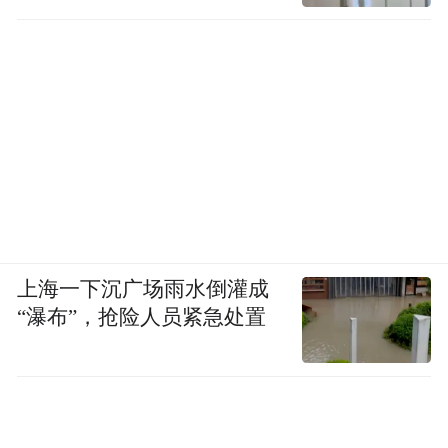
F-16可能无法为乌军逆转战场态势，只可能扩大战
争规模。
美国空军发言人当地时间25日称，本周有少
量乌克兰飞行员已经开始在美国亚利桑那州
基地接受F-16战机基础操控培训，预计训练
上海一下沉广场雨水倒灌成
“瀑布”，抢险人员紧急处置
将持续数月时间。
此前有报道称，荷兰希望于明年向乌克兰提
供第一批F-16战斗机。