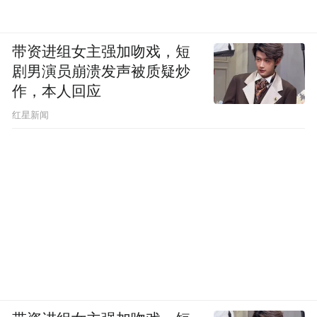
带资进组女主强加吻戏，短
剧男演员崩溃发声被质疑炒
作，本人回应
​红星新闻
图为俄空天军司令维克托·阿夫扎洛夫上将
据塔斯社报道，1位俄罗斯空天军消息人士透
露，维克托·阿夫扎洛夫上将已取代谢尔盖·苏
罗维金大将成为俄空天军新任总司令。阿夫
扎洛夫在被任命之前已于今年8月暂代空天军