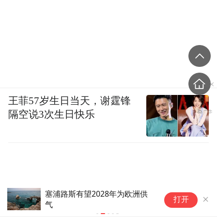
王菲57岁生日当天，谢霆锋
隔空说3次生日快乐
大鹏谈电影“保鲜”秘诀：带着观众意识创
以色列总理
打开
作
和平计划