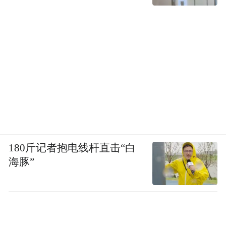
10月25日，俄战略导弹部队从普列谢茨克国家航
天试验场向位于堪察加半岛的库拉靶场发射一枚“亚
尔斯”洲际弹道导弹。
俄罗斯国防部宣布，在普京指挥下，俄军在
25日举行了三位一体战略核力量的演习。演
习当天，俄联邦委员会（议会上院）通过了
180斤记者抱电线杆直击“白
撤销批准《全面禁止核试验条约》的法案。
海豚”
据俄新社引述克里姆林宫网站发布的消息
称，在战略核力量演习过程中，俄军参演部
队进行了多兵种战略导弹（不带核弹头）发