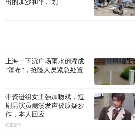
出的加沙和平计划
【巴赫穆特方向】：10月21日到22日，乌军
试图占领博亚尔卡和克里希夫卡，遭俄军反
击后撤退。瓦休季夫卡区域，俄军对乌军阵
地进行战术侦查，遭到乌军炮击后撤退。10
月24日，俄军在克列谢耶夫卡和安德列夫卡
上海一下沉广场雨水倒灌成
与乌军展开拉锯战，双方实际控制线无明显
“瀑布”，抢险人员紧急处置
变化。10月26日，俄军击退乌军在克列谢耶
夫卡和安德列夫卡发起的3轮进攻。
带资进组女主强加吻戏，短
剧男演员崩溃发声被质疑炒
巴赫穆特区域的俄军部队番号有第4步兵旅、
作，本人回应
“幽灵”营、第1307步兵团、72步兵旅与57步
​红星新闻
兵旅。乌军部队番号有第3亚速突击旅、第5