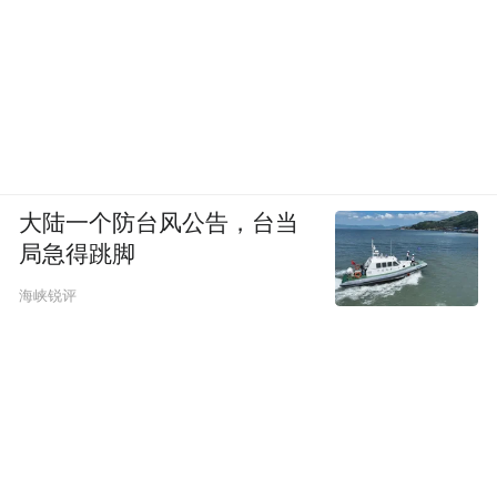
射任务，包括俄战略导弹部队从普列谢茨克
国家航天试验场向位于堪察加半岛的库拉靶
场发射1枚“亚尔斯”洲际弹道导弹；俄海军
“图拉”号战略核潜艇从巴伦支海水域发射了1
枚“深蓝”潜射战略导弹；俄空天军2架
图-95MS远程战略轰炸机发射了多枚巡航导
大陆一个防台风公告，台当
弹。此外，演习还对部队指挥能力和人员训
局急得跳脚
练水平进行了实战检验。
海峡锐评