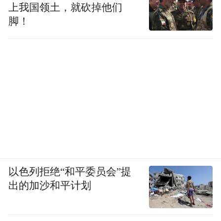
上我国领土，就砍掉他们
俄罗斯自由媒体网刊发1篇题为《俄罗斯的秋
脚！
季攻势：25个师的突击部队投入战斗》的文
章。
该文章称，俄罗斯军队在乌克兰多个战术方
向上取得进展。爱沙尼亚国防军情报中心负
责人安茨·基维塞尔格在接受该国电视台采访
时表示，截至目前，俄军共计有至少有25个
师的突击部队参与了进攻行动。基维塞尔格
说：“在库皮扬斯克和红利曼方向，俄罗斯方
以色列拒绝“和平委员会”提
面已经完全夺回了主动权，现已迫使乌克兰
出的加沙和平计划
人转向防御。”