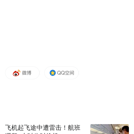
【大诺沃希尔卡方向】：10月22日，俄军在
普里尤特涅区域向北推进大约200-300米。10
月23日，双方在新顿涅茨克和新马约尔斯克
区域仍以阵地战为主。10月24日，乌军增援
部队对普里尤特涅发起一轮反攻遭俄军击
退。10月25日，俄军在普里尤特涅区域继续
向北推进，并占领多个乌军阵地。10月26
日，双方在旧马约尔斯克区域展开阵地战。
飞机起飞途中遭雷击！航班