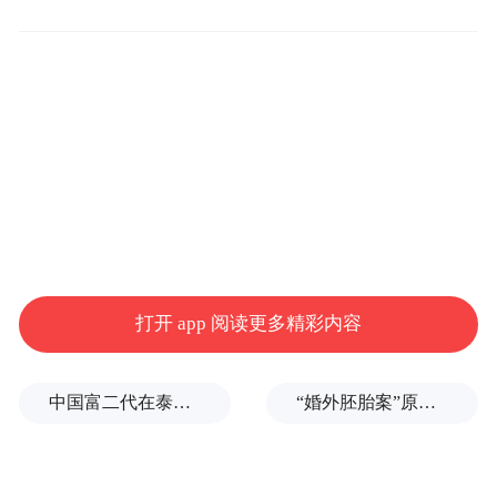
部队番号有波兰志愿军团、59摩托化旅、36
海军陆战队旅。
打开 app 阅读更多精彩内容
中国富二代在泰国被杀，嫌犯自首后称“在女友浴室看见他”，真相却没这么简单
“婚外胚胎案”原配妻子求助律师：如何核实胚胎已销毁？伪造结婚证算重婚吗？医院的责任边界在哪？