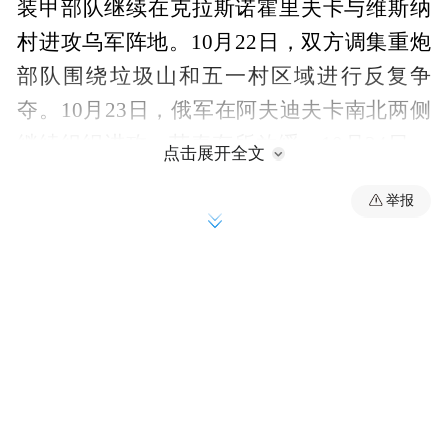
装甲部队继续在克拉斯诺霍里夫卡与维斯纳
村进攻乌军阵地。10月22日，双方调集重炮
部队围绕垃圾山和五一村区域进行反复争
夺。10月23日，俄军在阿夫迪夫卡南北两侧
继续组织进攻，节奏有所放缓。10月24日，
点击展开全文
俄军对盘踞在阿夫迪夫卡区域的乌军展开大
举报
规模炮击，俄空天军对阿夫迪夫卡焦化厂投
下多枚重型航空炸弹。10月26日，俄军在斯
捷波韦北侧、克拉斯诺霍里夫卡西侧和维斯
涅南侧发动进攻，目前战斗仍在继续。
阿夫迪夫卡区域的俄军部队番号有“斯巴达”
80侦查营、索马里13突击营、268步兵营、
海军陆战队第9旅与第1摩托化步兵旅。乌军