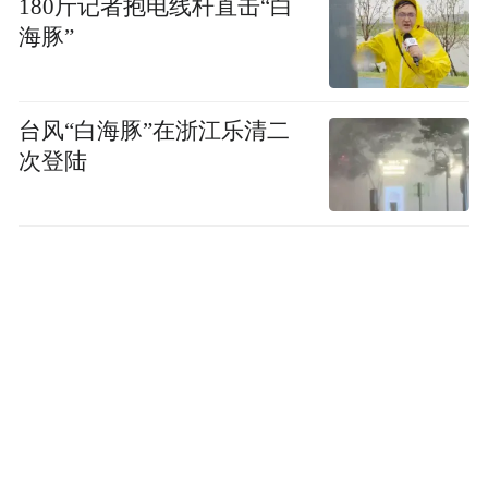
【库比扬斯克方向】：10月22日，乌军第68
180斤记者抱电线杆直击“白
海豚”
机械化旅对库比扬斯克发动了10多次进攻均
被俄军击退。随后，俄军沿佩尔绍特拉夫涅
夫、亚吉德涅和泰尔内村向西南方向推进。
台风“白海豚”在浙江乐清二
10月24日，俄军对辛基夫卡和伊万尼夫卡发
次登陆
动多次进攻均未取得进展。10月26日，乌军
出动大规模部队在火炮掩护下猛攻俄军防
线，并在部分地区推进了500-1000米。
库皮扬斯克区域的俄军部队番号有第25、
138摩托化步兵旅。乌军防守部队有95空降
旅、41步兵旅、第4坦克旅、第68机甲旅、
第32机械化步兵旅和第101本土防御旅。