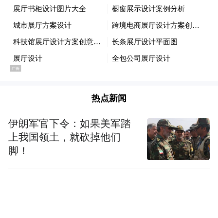
【扎波罗热方向】：维尔波维区域，乌军开
始组织多轮战术试探，未取得实际突破。 10
月23日，乌军组织部队进攻罗博季涅，遭俄
热点新闻
军反击后撤退。10月24日，乌军经过3天修整
伊朗军官下令：如果美军踏
后对维尔波维发起一轮进攻遭俄军击退。截
上我国领土，就砍掉他们
至目前，双方在罗博季涅区域的实际控制线
脚！
变化不大，战斗激烈程度有所下降。
扎波罗热区域的俄军部队番号有76空降师、
第1441摩托步兵团、第1152摩托步兵团第