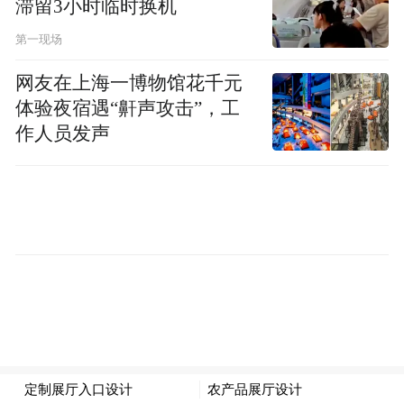
滞留3小时临时换机
大诺沃希尔卡区域的俄军部队番号有127步
第一现场
兵师所属的394、143步兵团、第60步兵旅、
34步兵旅、37步兵旅。乌军部队番号有127
网友在上海一博物馆花千元
国土旅、31机械化旅、总统旅第3营。
体验夜宿遇“鼾声攻击”，工
作人员发声