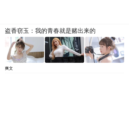
盗香窃玉：我的青春就是赌出来的
图为俄军在别尔江斯克发现的ATACMS导弹残骸
爽文
俄罗斯国防部称，俄军在乌克兰战场成功拦
截乌军2枚美制ATACMS导弹、1枚经过改造
的S-200导弹、2枚“哈姆”反辐射导弹和2枚
“海马斯”火箭弹。
报道还称，俄军防空系统还在乌克兰战场击