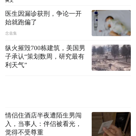
爽文
医生因漏诊获刑，争论一开
始就跑偏了
念兹集
纵火摧毁700栋建筑，美国男
子承认“策划数周，研究最有
利天气”
情侣住酒店半夜遭陌生男闯
入，当事人：伴侣被看光，
觉得不受尊重