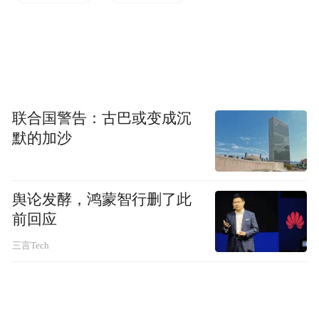
展示和地面静态展示，系统展现空中作战、
地面防空、预警探测、空投空降等装备建设
情况。
“特别声明：以上作品内容(包括在内的视频、图片或音
频)为凤凰网旗下自媒体平台“大风号”用户上传并发
联合国警告：古巴或变成沉
布，本平台仅提供信息存储空间服务。
默的加沙
Notice: The content above (including the videos,
pictures and audios if any) is uploaded and posted
by the user of Dafeng Hao, which is a social media
platform and merely provides information storage
舆论发酵，鸿蒙智行删了此
space services.”
前回应
三言Tech