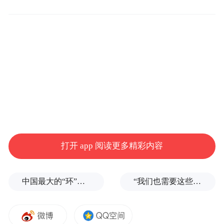
运油-20飞机是中国新一代空中加油装备，可
有效增强航空兵远程机动能力，并可担负与
运-20飞机相同的空中投送任务。
打开 app 阅读更多精彩内容
2022年度空军航空开放活动暨长春航空展计
划于8月26日至30日在吉林长春举办，展现空
中国最大的“环”，要来了
“我们也需要这些导弹啊”，特朗普公开拒绝泽连斯基！
军“奋斗强军·奋飞十年”的建设发展成就。届
时，空军将选派现役主要装备参加空中飞行