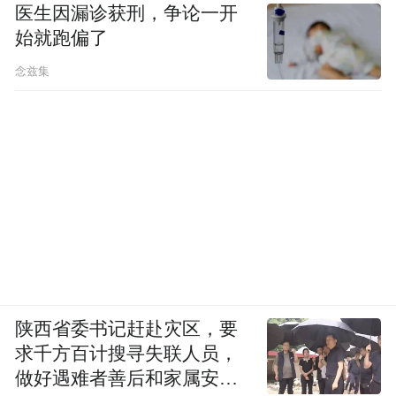
医生因漏诊获刑，争论一开
始就跑偏了
念兹集
陕西省委书记赶赴灾区，要
求千方百计搜寻失联人员，
做好遇难者善后和家属安抚