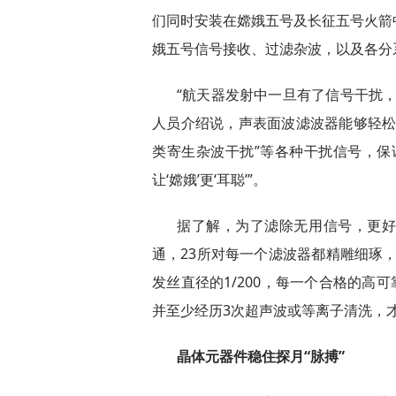
们同时安装在嫦娥五号及长征五号火箭
娥五号信号接收、过滤杂波，以及各分
“航天器发射中一旦有了信号干扰
人员介绍说，声表面波滤波器能够轻松
类寄生杂波干扰”等各种干扰信号，保
让‘嫦娥’更‘耳聪’”。
据了解，为了滤除无用信号，更
通，23所对每一个滤波器都精雕细琢，
发丝直径的1/200，每一个合格的高
并至少经历3次超声波或等离子清洗，
晶体元器件稳住探月“脉搏”