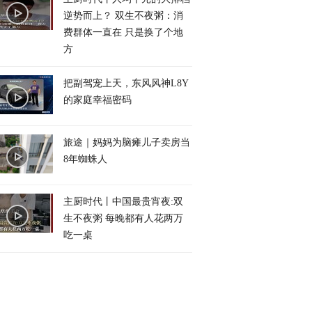
逆势而上？ 双生不夜粥：消
费群体一直在 只是换了个地
方
把副驾宠上天，东风风神L8Y
的家庭幸福密码
旅途｜妈妈为脑瘫儿子卖房当
8年蜘蛛人
主厨时代丨中国最贵宵夜:双
生不夜粥 每晚都有人花两万
吃一桌