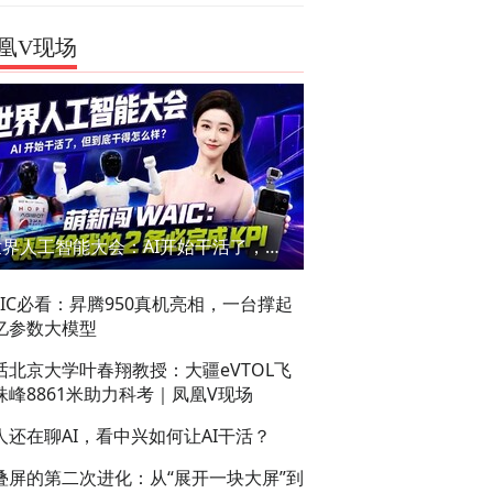
凰V现场
世界人工智能大会：AI开始干活了，但到底干的怎么样？萌新闯WAIC
AIC必看：昇腾950真机亮相，一台撑起
亿参数大模型
话北京大学叶春翔教授：大疆eVTOL飞
珠峰8861米助力科考｜凤凰V现场
人还在聊AI，看中兴如何让AI干活？
叠屏的第二次进化：从“展开一块大屏”到