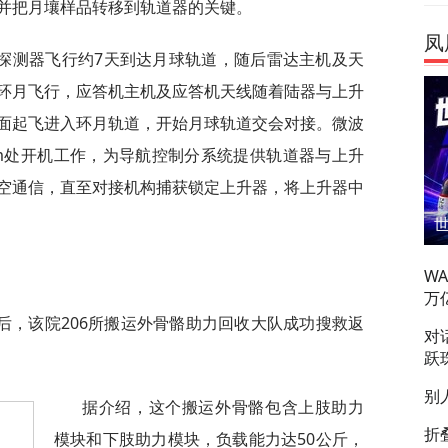
并把月壤样品转移到轨道器的关键。
凤
探测器飞行约7天到达月球轨道，随后雷达主机及天
环月飞行，应答机主机及应答机天线随着陆器与上升
面起飞进入环月轨道，开始月球轨道交会对接。微波
km处开机工作，为导航控制分系统提供轨道器与上升
空通信，直至对接机构捕获锁定上升器，将上升器中
W
万
后，该院206所搬运外骨骼助力回收大队成功搜救返
对
跃
别
据介绍，这个搬运外骨骼包含上肢助力
折
模块和下肢助力模块，负载能力达50公斤，