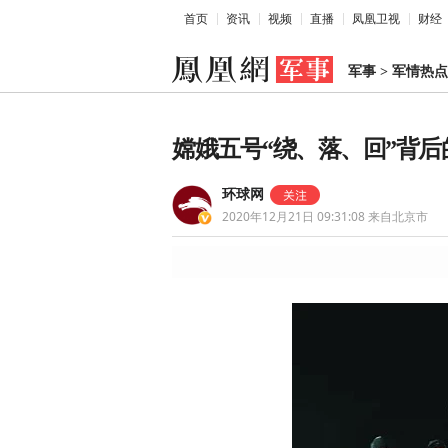
首页
资讯
视频
直播
凤凰卫视
财经
军事
>
军情热点
嫦娥五号“绕、落、回”背后
环球网
2020年12月21日 09:31:08
来自北京市