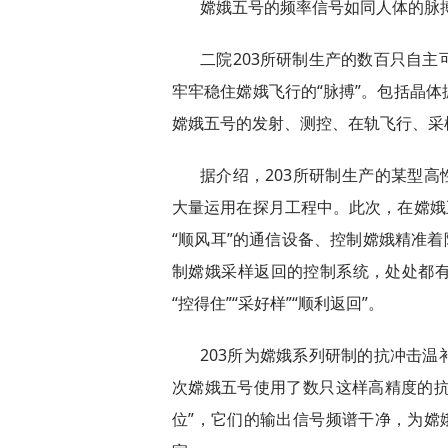
嫦娥五号的频率信号如同人体的脉
二院203所研制生产的数百只自
牢牢稳住嫦娥飞行的“脉搏”。包括晶
嫦娥五号的发射、测控、在轨飞行、采
据介绍，203所研制生产的某型高
大量运用在探月工程中。此次，在嫦娥
“顺风耳”的通信设备、控制嫦娥精准着
制嫦娥采样返回的控制系统，处处都
“控得住”“采好样”“顺利返回”。
203所为嫦娥系列研制的抗冲击
次嫦娥五号使用了数只这样高精度的抗
位”，它们的输出信号频谱干净，为嫦