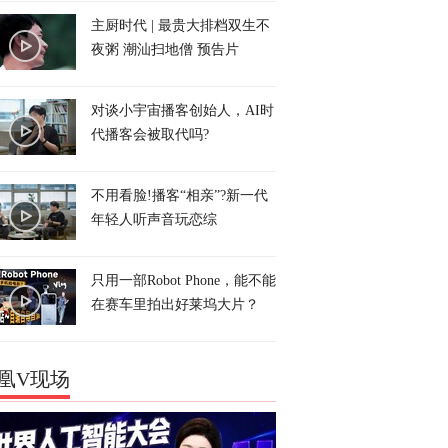
主厨时代 | 最贵大排档双生不
夜粥 潮汕扫地僧 预告片
对谈小宇宙播客创始人，AI时
代播客会被取代吗?
不用看脸!播客“相亲”?新一代
年轻人听声音玩恋综
只用一部Robot Phone，能不能
在赛车里拍出好莱坞大片？
凰V现场