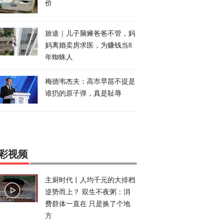
价
旅途｜儿子脑瘫爸爸不管，妈
妈离婚卖房求医，为赚钱当8
年蜘蛛人
梅德韦杰夫：高市早苗不提是
谁扔的原子弹，真是耻辱
彩视频
主厨时代丨人均千元的大排档
逆势而上？ 双生不夜粥：消
费群体一直在 只是换了个地
方