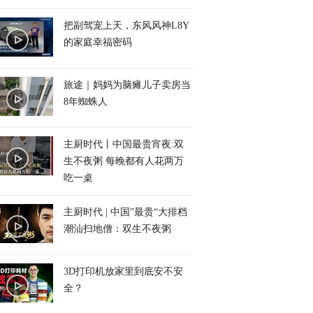
把副驾宠上天，东风风神L8Y
的家庭幸福密码
旅途｜妈妈为脑瘫儿子卖房当
8年蜘蛛人
主厨时代丨中国最贵宵夜:双
生不夜粥 每晚都有人花两万
吃一桌
主厨时代 | 中国”最贵“大排档
潮汕扫地僧：双生不夜粥
3D打印机放家里到底安不安
全？