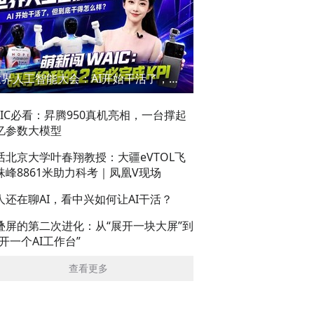
世界人工智能大会：AI开始干活了，但到底干的怎么样？萌新闯WAIC
AIC必看：昇腾950真机亮相，一台撑起
亿参数大模型
话北京大学叶春翔教授：大疆eVTOL飞
珠峰8861米助力科考｜凤凰V现场
人还在聊AI，看中兴如何让AI干活？
叠屏的第二次进化：从“展开一块大屏”到
展开一个AI工作台”
查看更多