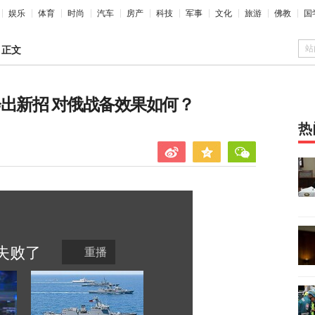
娱乐
体育
时尚
汽车
房产
科技
军事
文化
旅游
佛教
国
站
>
正文
出新招 对俄战备效果如何？
热
失败
了
重播