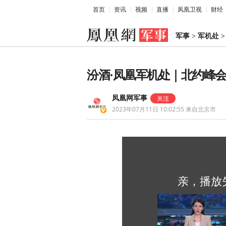
首页
资讯
视频
直播
凤凰卫视
财经
军事
>
军机处
汾酒·凤凰军机处｜北约峰会
凤凰网军事
2023年07月11日 10:02:55
来自北京市
亲，播放