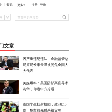
学
数码
注册
登录
更多
内
门文章
因严重违纪违法，金融监管总
局原局长李云泽被罢免全国人
大代表
美媒爆料：美国防部高官寻求
访华，却遭中方冷遇
泰国学生扫射校园，致7死15
伤，犯案前先射杀祖父母