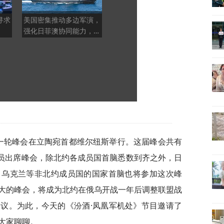
寻求
美国密集推动多边军演，
电磁弹射、大型无人机满
老兵
强化日菲澳协同能力，形
载起降，076四川舰告诉
下国产
成对中国周边的围堵态势
全世界：两栖作战换玩法
了
新一轮峰会在立陶宛首都维尔纽斯举行。这届峰会共有
官员出席峰会，除北约各成员国首脑悉数到齐之外，日
、乌克兰等非北约成员国的国家首脑也将参加这次峰
大的峰会，将成为北约在俄乌开战一年后调整联盟战
议。为此，今天的《汾酒·凤凰军机处》节目邀请了
大家聊聊。