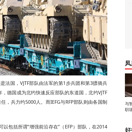
凤
是法国，VJTF部队由法军的第1步兵团和第3骠骑兵
3年，德国成为北约快速反应部队的东道国，北约VJTF
，兵力约5000人。而IEFG与RFP部队则由各国制
与
职
包括所谓“增强前沿存在”（EFP）部队，在2014
好