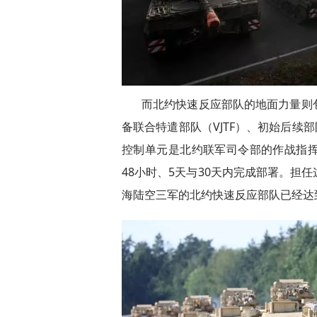
而北约快速反应部队的地面力量则
备联合特遣部队（VJTF）、初始后续部
控制单元是北约联军司令部的作战指
48小时、5天与30天内完成部署。担
海陆空三军的北约快速反应部队已经达