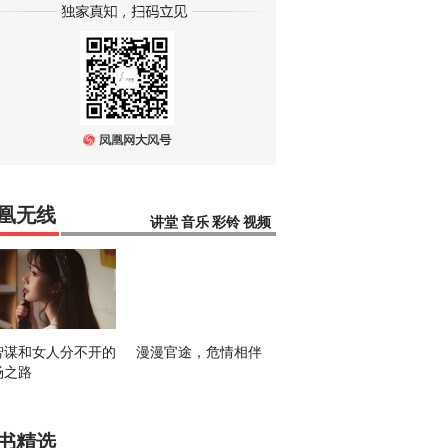
凰无线
讲堂
音乐
彩铃
视频
智谋和女人分不开的
漫漫官途，危情相伴
场之路
书精选