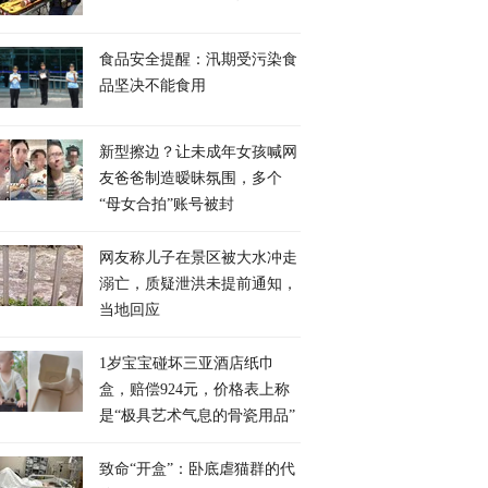
带你上手，来感受一
外媒称美军在“第一岛链”
美国海军和美国空军
食品安全提醒：汛期受污染食
“枪族双雄”
节节败退，杨永明：民进
机对伊朗军事目标实
品坚决不能食用
党还在鸵鸟心态
袭
新型擦边？让未成年女孩喊网
友爸爸制造暧昧氛围，多个
“母女合拍”账号被封
网友称儿子在景区被大水冲走
溺亡，质疑泄洪未提前通知，
当地回应
1岁宝宝碰坏三亚酒店纸巾
盒，赔偿924元，价格表上称
是“极具艺术气息的骨瓷用品”
致命“开盒”：卧底虐猫群的代