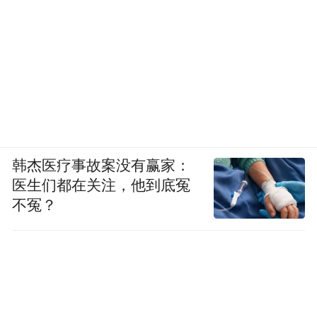
工业级载重无人机已经飞过了证书与运营的
双重门槛。载人eVTOL还在适航冲刺的最后
一段。
立法启动了，央国企下场了，资本集中了。
而现在，国民经济的基础工具箱里，第一次
有了“35亿亩次”这一栏。
韩杰医疗事故案没有赢家：
医生们都在关注，他到底冤
以上判断，每周二会在看航空更新。《低空
不冤？
周见》专栏，把当周低空经济的结构信号与
下周预判写给你。
订阅入口见阅读原文。