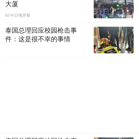
营人而言，“扫码飞”的真正含义不是“飞更方
大厦
便”，而是“飞行行为全部留痕”——监管从被
RT今日俄罗斯
动追查升级为主动统计。
泰国总理回应校园枪击事
件：这是很不幸的事情