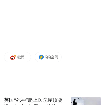
无人机“飞过”1.4 次。这是一个“国家级使用
强度”目标，类似“全国铁路里程”或“5G基站
数”。
低空经济过去三年的政策表达——“万亿赛
道”“新质生产力”“战略性新兴产业”——共同
特征是量化但不约束。它们告诉你赛道有多
大，不告诉你产业必须做到什么。
35亿亩次不一样，它是约束性的，它把农用
无人机第一次纳入了“国家粮食安全战略+农
业现代化”的工具箱。
从“产业话题”到“国民经济基础工具”
英国“死神”爬上医院屋顶凝