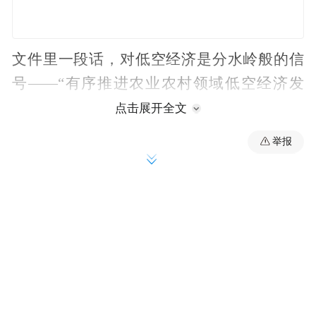
文件里一段话，对低空经济是分水岭般的信
号——“有序推进农业农村领域低空经济发
展”，紧随其后是一组硬指标：农用无人机保
点击展开全文
有量超过35万架，年作业面积超过35亿亩
举报
次。
这是中央第一次在国家级中长期规划里，给
低空经济设置可量化、约束性的“使用强度”
目标。它的分量，可能比过去三个月在低空
经济领域所有适航、立法、融资加起来都更
深远。