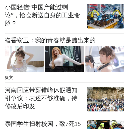
小国轻信“中国产能过剩
这是低空经济第一次拥有了“被国家依赖”的
论”，恰会断送自身的工业命
位置。
脉？
盗香窃玉：我的青春就是赌出来的
爽文
河南回应带薪错峰休假通知
引争议：表述不够准确，待
修改后印发
泰国学生扫射校园，致7死15