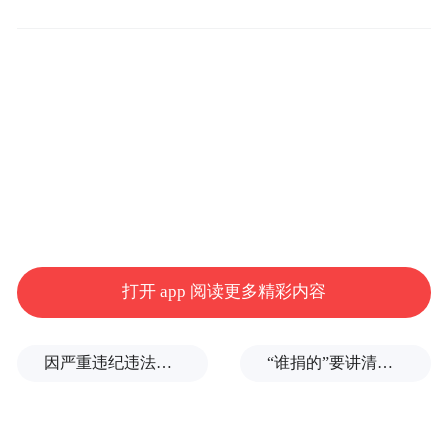
35亿亩次，到底意味着什么？
当前全国农用无人机保有量约30万架，年作
业面积约4.6亿亩次。“十五五”末期目标是35
万架/35亿亩次——保有量增长17%，作业面
积要跃升7.6倍。换算下来，每架农用无人机
的年均作业频次，要从约1500亩次/架提升到
接近10000亩次/架。
打开 app 阅读更多精彩内容
35亿亩次不是“卖更多设备”的目标，是“单机
使用率提升7倍”的目标。
因严重违纪违法，金融监管总局原局长李云泽被罢免全国人大代表
“谁捐的”要讲清楚，爱心不能被截胡
全国常年农作物播种面积约25亿亩。35亿亩
次意味着——全国平均每块耕地，每年要被