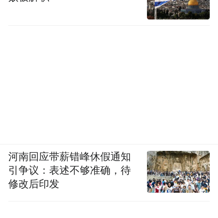
2014年，新能源汽车产业刚起步——那年没
有什么标志性融资或产品发布，但财政部出
台补贴政策，把“年销量目标”和“补贴金额”
直接挂钩。后来10年的新能源汽车爆发，就
建立在这份“使用强度目标 + 补贴挂钩”的产
业底盘之上。
35亿亩次，可能就是低空经济的同类信号。
河南回应带薪错峰休假通知
它不像大疆双证有视觉冲击力，不像沃兰特
引争议：表述不够准确，待
30亿融资有数字感，甚至没有进入主流财经
修改后印发
媒体核心议程。但它给低空经济立下了一根
国家级的、可量化的、约束性的标尺。