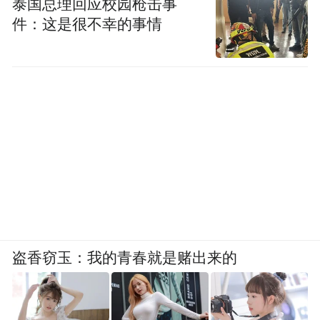
泰国总理回应校园枪击事
件：这是很不幸的事情
中央空管办等部门联合推广“扫码飞”，用户
扫码即可在指定空域一码报备、即扫即飞。
（图源：新华网）
601家通航企业被打了“信用分”
6月5日，民航局公示《2025年度通用航空企
业诚信经营评价初评结果》——一份覆盖601
家通航企业的“信用分”清单。A级321家
（≥98.75分），B级222家，C级58家。低空
盗香窃玉：我的青春就是赌出来的
合规度第一次被量化为“信用分”。
过去“合规与否”是是非题，现在变成了0到