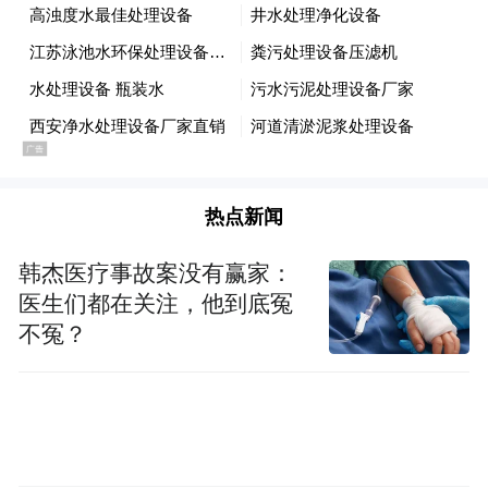
5月27日，司法部宣布加快立法+大疆双证
+沃兰特30亿融资三件事同日齐发，被视为工
业化标志日。
6月2日，国务院在农业规划里写下35亿亩
次。
热点新闻
前四步是“开门、立规、降温、工业化”——
韩杰医疗事故案没有赢家：
都是产业内部的动作。第五步不一样：它把
医生们都在关注，他到底冤
低空经济从产业系统里抬出来，放进了国民
不冤？
经济的基础工具箱。
农业现代化需要它，粮食安全需要它，耕地
保护需要它。