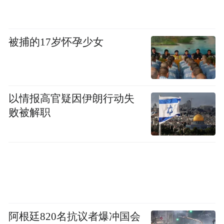
过去两年，“扫码飞”试点不少——深圳、四
川、上海局部都有，但都是单地试点，没有
统一接口。6月1日的变化，是中央四部委联
被捕的17岁怀孕少女
合推广，“扫码飞”从“地方差异化试点”升级
为“全国标准化平台”。
以情报高官疑因伊朗行动失
这是中国低空空域服务的“网约车时刻”。
败被解职
中国基础设施级平台，通常在地方试点12—
24个月后由中央集中推广——2018年央行统
一支付清算（网联清算）是同一节奏，“扫码
飞”正好走在这条路径上。
接下来12个月，会有5—8个省份跟进。对运
阿根廷820名抗议者爆冲国会