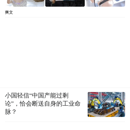
100的连续分数。这个分数会被纳入两个体
爽文
系：金融机构的风险评估模型（授信、保
险、基金对接），以及地方政府采购入围标
准。
对A级321家企业，这是隐性的“先发优势”。
对C级58家企业，这是“被动整合或主动停摆”
的窗口——他们将成为首批被合规底座挤出
的样本。
小国轻信“中国产能过剩
这是低空经济“行业出清”的真实开始——不
论”，恰会断送自身的工业命
是通过破产、不是通过资本断流，而是通过
脉？
一份信用评分表。