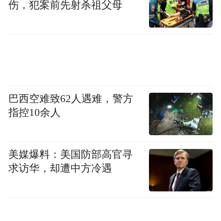
伤，犯案前先射杀祖父母
大疆FlyCart 100同时获得民航局型号合格证
（TC）和生产许可证（PC）——吨级以上运
载无人机在中国首次完成“双证”取证。（图
源：航拍网）
“扫码飞”——空域治理的“网约车时刻”
巴西空难致62人遇难，警方
指控10余人
6月1日，中央空管办会同发展改革委、公安
部、民航局，在上海、四川推广“扫码飞”
美媒爆料：美国防部高官寻
——用户扫码即可在指定空域“一码报备、即
求访华，却遭中方冷遇
扫即飞”。
这件事的含义被多数解读忽略了。