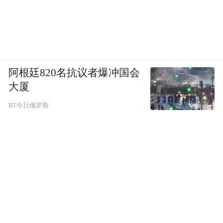
排版：蓝风
阿根廷820名抗议者爆冲国会
大厦
编审 | 监制：武晨、王兰
RT今日俄罗斯
“特别声明：以上作品内容(包括在内的视频、图片或音
频)为凤凰网旗下自媒体平台“大风号”用户上传并发
布，本平台仅提供信息存储空间服务。
Notice: The content above (including the videos,
pictures and audios if any) is uploaded and posted
by the user of Dafeng Hao, which is a social media
platform and merely provides information storage
space services.”