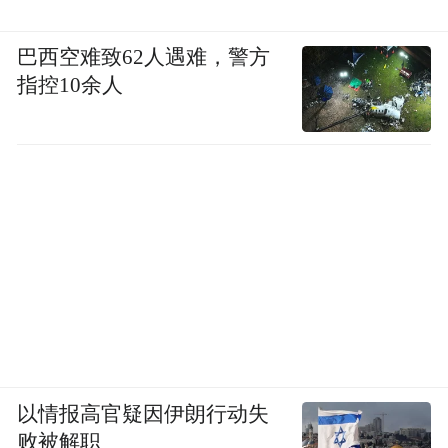
巴西空难致62人遇难，警方
指控10余人
37国驻华使节在广州海心沙现场观摩亿航
EH216-S无人驾驶eVTOL载人飞行——该机
累计安全飞行已超9万架次，运营版图覆盖五
以情报高官疑因伊朗行动失
大洲21国。（图源：ZAKER 新闻）
败被解职