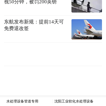
视50分钟，被罚200英镑
5月以来，低空经济连续走过4个节点：
东航发布新规：提前14天可
5月9日，民航局《商业非运输运营人合格审
免费退改签
定规则》征求意见——监管从试点切换到规
则化合格审定。
5月13—14日，民航局“低空安全司”亮相，江
西/广东/四川等多省同步把适飞空域占比推到
57%—80%。
5月22日，大疆白皮书唱空载人eVTOL；5天
后，自家FlyCart 100拿到TC+PC双证——头
部企业用自身行为给行业做赛道分割。