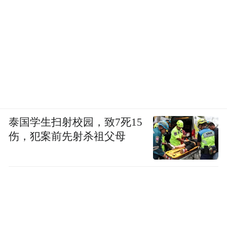
五件底座，一周内同步搭建
把这一周的事件放在时间线上看——
6月1日：“扫码飞”中央推广（空域服务底
座）
6月2日：农业35亿亩次进国家规划（使用强
泰国学生扫射校园，致7死15
度底座）
伤，犯案前先射杀祖父母
6月3日：教育部公布11所“低空经济智慧学习
工场”建设院校，北京交通大学领衔（人才供
给底座）
6月4日：广州低空经济与航空航天产业协会