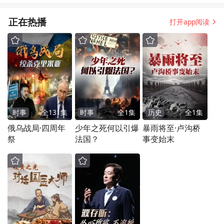
正在热播
打开app阅读
时事
全
131
集
时事
全
1
集
历史
全
1
集
俄乌战局·四周年
少年之死何以引爆
暴雨将至·卢沟桥
祭
法国？
事变始末