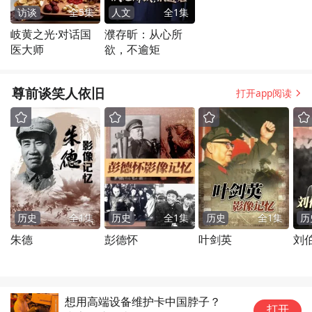
访谈
全
5
集
人文
全
1
集
岐黄之光·对话国
濮存昕：从心所
医大师
欲，不逾矩
尊前谈笑人依旧
打开app阅读
历史
全
1
集
历史
全
1
集
历史
全
1
集
历
朱德
彭德怀
叶剑英
刘
想用高端设备维护卡中国脖子？
2
打开