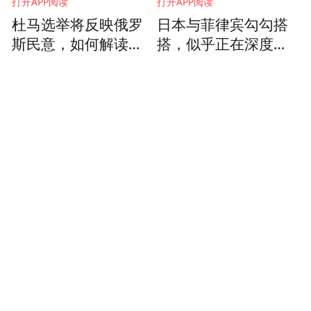
打开APP阅读
打开APP阅读
杜马选举将反映俄罗
日本与菲律宾勾勾搭
斯民意，如何解读普
搭，似乎正在深度捆
京指出的困难与危
绑，他们分别在图谋
机？
什么？