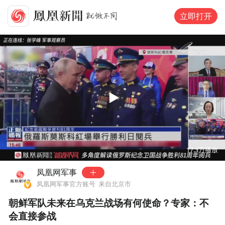
立即打开
00:00
03:42
17.3万
播放
凤凰网军事
凤凰网军事官方账号
来自北京市
朝鲜军队未来在乌克兰战场有何使命？专家：不
会直接参战