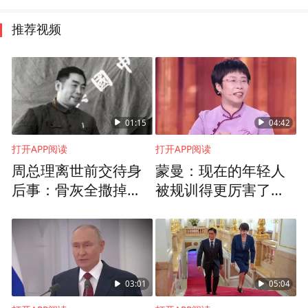
推荐视频
01:15
04:42
打开APP阅读
打开APP阅读
周总理离世前交待身
蒙曼：现在的年轻人
后事：骨灰全撒掉，
被规训得更厉害了，
平掉祖坟以免影响农
他们的理想主义色彩
耕
更弱一些
03:01
05:04