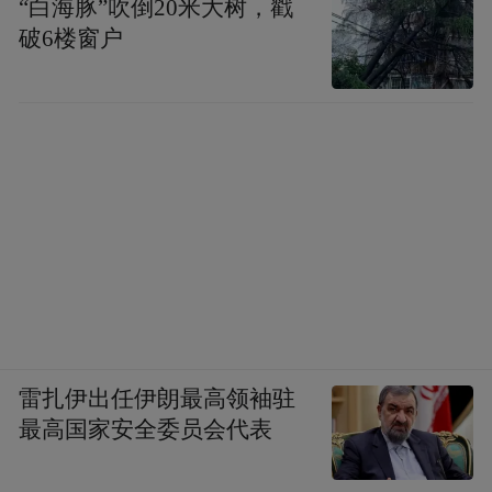
“白海豚”吹倒20米大树，戳
海外部署仅8个月，而“福特”号的超期部署已
破6楼窗户
严重透支舰员精力和装备性能。
雷扎伊出任伊朗最高领袖驻
最高国家安全委员会代表