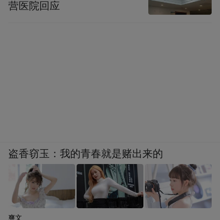
营医院回应
弹饱和打击。结合伊朗已公开的“佐勒菲卡
尔・巴希尔”反舰弹道导弹、“努尔”系列反舰
导弹，以及地下“导弹城”的部署，其导弹可
精准覆盖“福特”号作战区域，具备真实命中
能力，这是舰员此前从未面临的致命威胁。
盗香窃玉：我的青春就是赌出来的
爽文