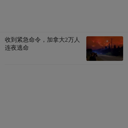
仍未构成完整意义上的哗变，但已处于一触
即发的临界状态，目前在航母内部，舰员当
前的行动目标高度统一，即通过隐蔽破坏逼
迫航母靠港，指挥层则因忌惮事态扩大，不
收到紧急命令，加拿大2万人
敢严查深究，军纪仅靠双方的妥协勉强维
连夜逃命
持。而在航母外部，两条命令可能大大加速
“福特”号的哗变进程：
（一）登陆伊朗哈尔克岛——直接引爆哗变