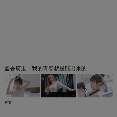
“福特”号航母哗变将成为伊朗“以拖待变”战略取得
成功的标志之一
若“福特”号在波斯湾执行对伊作战任务期间
爆发哗变，美军围绕伊朗构建的军事威慑体
系将直接以耻辱方式收场。作为美国海军最
先进、造价最高（130 亿美元）的旗舰级航
盗香窃玉：我的青春就是赌出来的
母，未受任何敌方攻击，便因内部哗变丧失
战斗力，只能紧急撤离战区，针对伊朗的封
锁、威慑与实战准备将全面崩盘，伊朗的战
略态势将全面走强。伊朗原本就依托哈尔格
爽文
岛构建了成熟的反介入 / 区域拒止体系，美