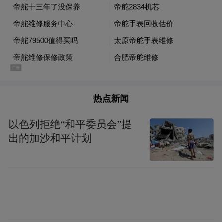
行，其破坏力波及范围远超事发所在的战舰。
判断美军是否构成哗变，唯一权威依据是
《统一军事司法法典》（UCMJ）第94条，
其原文明确规定：“任何受本章约束者，若意
图篡夺或架空合法军事指挥权，与他人协同
拒绝服从命令、拒不履行职责，或制造暴
热点新闻
力、骚乱，即构成哗变。” 这一法条设定了哗
以色列拒绝“和平委员会”提
变认定的四大刚性要件，缺一不可，这四大
出的加沙和平计划
要件是区分哗变与普通违纪的核心准则，无
任何模糊空间。