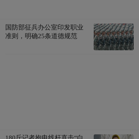
2026年福特号航母接连爆发厕所大面积堵
塞、主洗衣房火灾两起事件，其内部乱象的
国防部征兵办公室印发职业
严重程度，远超当年的“罗斯福”号，已形成
准则，明确25条道德规范
典型的“软兵变”态势。“福特”号目前已执行
长达11个月的超期部署，舰员连续8个月无靠
港休整，长期处于家庭分离、身心透支、睡
眠不足的状态，全舰士气早已跌至临界点，
不满情绪全面蔓延。
从事件细节来看，这两起事件绝非意外故
障：厕所管道中清理出大量衣物、毛巾、拖
把头等异物，这些物品不可能是不小心丢
弃，只能是舰员蓄意投放；洗衣房火灾发生
180斤记者抱电线杆直击“白