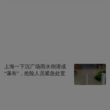
目前最现实的做法就是对“福特”号航母的核心舰员
进行轮换，至于对作战能力造成的折损已经不再重
要。
目前“福特”号舰员的隐蔽对抗已从厕所堵
塞、洗衣房火灾，逐渐蔓延至装备维护怠
工，这种对抗会随部署时长持续升级 —— 随
着靠港希望不断破灭，舰员的不满情绪会彻
底爆发，隐蔽破坏将转向公开抗命。结合美
上海一下沉广场雨水倒灌成
军过往超期部署案例，2020 年 “林肯”号连续
“瀑布”，抢险人员紧急处置
部署 295 天就引发大规模违纪，而“福特”号
当前的士气低迷程度、对抗成熟度远超当
时，若继续久拖不决、不进行人员轮换和靠
港休整，1-2 个月内就可能因某次小规模事件