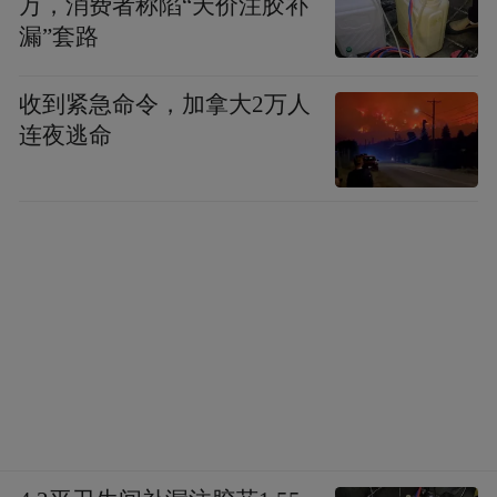
万，消费者称陷“天价注胶补
哗变的边缘。
漏”套路
2020年“罗斯福”号航母爆发大规模新冠疫
收到紧急命令，加拿大2万人
情，成为二战后美军最接近哗变的危机，但
连夜逃命
严格对照 UCMJ 第 94 条，其并不构成法律意
义上的哗变。当时舰上疫情快速扩散，大量
舰员面临感染风险，舰长克罗泽尔因不满高
层防疫不力，越级向媒体上书求助，随后被
海军解职，引发全舰舰员集体欢呼送别、公
开质疑指挥层的场面。