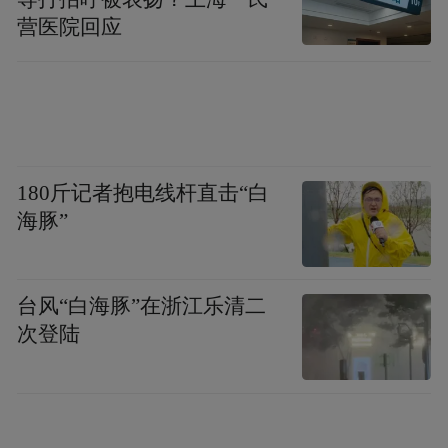
冲击军事指挥链，否定指挥权的合法性，在
营医院回应
美军的军法中是最严重的罪名，战时状态下
最高可判处死刑，这也是美军高层始终回避
“哗变”定性的关键原因。
对美国海军而言，哗变的危害远超装备故障
180斤记者抱电线杆直击“白
或作战失利。一旦某艘舰船被定性为哗变，
海豚”
意味着其指挥链条、纪律体系、官兵信任彻
底瓦解，不仅会引发单舰失控，还可能蔓延
台风“白海豚”在浙江乐清二
至整个舰队，动摇美军全球部署的根基，因
次登陆
此对哗变的认定极为严格，必须完全符合
UCMJ第94条的四大要件。