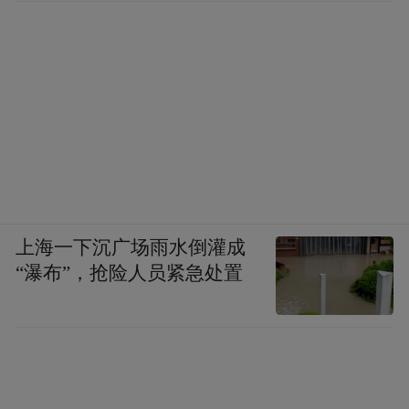
规避高危舱室、表达对高层的不满，行为具
备一定的避险正当性。
综上所述，“罗斯福”号事件的军法定性清晰
明确：不构成哗变，仅属于“准哗变+集体士
气崩盘+大规模违纪”。其本质是指挥层防疫
失当、失去舰员信任引发的被动反抗，属于
恐慌驱动的混乱自保，而非有组织、有策略
上海一下沉广场雨水倒灌成
的主动对抗，这也是它最终未演变为真正哗
“瀑布”，抢险人员紧急处置
变的核心原因。