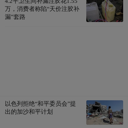
4.2平卫生间补漏注胶花1.55
万，消费者称陷“天价注胶补
漏”套路
着眼于当时的环境，即使“罗斯福”号真的发生哗
变，危险性也是可控的。
从UCMJ第 94 条四大要件来看，“罗斯福”号
舰员的行为在主观上，核心动机是求生避
以色列拒绝“和平委员会”提
险，而非“篡夺或架空合法指挥权”，无任何
出的加沙和平计划
夺权意图；客观上，舰员未出现集体拒绝服
从命令、制造暴力或骚乱的行为，仅为私下