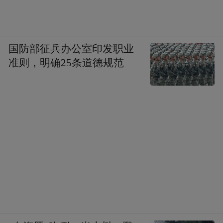
即使维持目前对伊朗围而不打的策略，“福特”号的
国防部征兵办公室印发职业
“忠诚”也仅能最多维持3个月。
准则，明确25条道德规范
若不登陆哈尔克岛，仅维持当前在伊朗周边
久拖不决的态势，“福特”号哗变大概率将在
1-2 个月内大概率爆发，最长不超过 3 个月。
当前“福特”号已打破美军和平时期航母6个月
的常规部署周期，连续部署时长已接近11个
月，远超舰员身心承受极限，且美军航母维
修保养困境突出，无法及时轮换，“福特”号
只能持续“加班”部署。按照美军“优化舰队反
应计划”，航母部署周期通常为36个月，其中