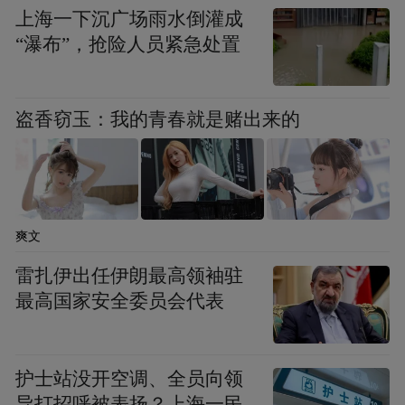
上海一下沉广场雨水倒灌成
“瀑布”，抢险人员紧急处置
盗香窃玉：我的青春就是赌出来的
军队的团结与信任是“打出来”的，理论上胜仗越
爽文
多，哗变的风险越小。
雷扎伊出任伊朗最高领袖驻
对照该条款，哗变与普通违纪、消极怠工有
最高国家安全委员会代表
着本质区别。普通违纪仅违反具体军事规
章，不挑战指挥体系的合法性，处罚以警
护士站没开空调、全员向领
告、记过、降职为主；而哗变的核心是直接
导打招呼被表扬？上海一民