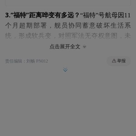
3.“福特”距离哗变有多远？
“福特”号航母因11
个月超期部署，舰员协同蓄意破坏生活系
统，形成软兵变，对照军法无夺权意图，未
达完整哗变标准，但已高度接近哗变红线，
点击展开全文
风险远超“罗斯福”号。
举报
责任编辑：刘畅 PN012
4.“福特”的哗变开关在哪？
“福特”号处于哗变
临界，特朗普下令登陆哈尔克岛与在伊朗周
边久拖不决，两种场景下哗变概率与爆发时
间存在明确差异，但均存在高风险。
5.航母哗变将如何改变美国？
“福特”号若哗
变将导致美军对伊朗行动耻辱收场，全球形