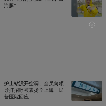
在厕所危机仅两周后，时机精准、火势可
海豚”
控，具备明显的人为纵火特征，且全舰上下
心照不宣、无人主动举报。据美军内部消
息，“福特”号4天内发生205起厕所故障，维
修人员每天工作19小时才能勉强维持，佐证
了舰员蓄意破坏的事实。
护士站没开空调、全员向领
导打招呼被表扬？上海一民
营医院回应