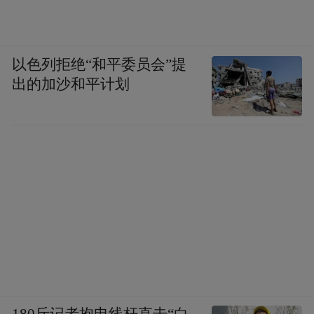
一旦“福特”号航母发生哗变，其很可能成为“榜样”
被美军其他海外部署的战舰效仿。
以色列拒绝“和平委员会”提
需要明确指出，以上两种场景下的哗变，核
出的加沙和平计划
心诱因不同但风险同样致命：登陆哈尔格岛
是“致命威胁 + 指挥失信”双重刺激，属于“瞬
时引爆”，哗变爆发快、规模大，直接导致对
伊作战彻底崩盘；久拖不决则是“疲惫累积 +
希望破灭” 的渐进式爆发，哗变过程相对缓
和，但同样会导致“福特”号丧失战斗力，迫
使美军收缩中东部署。无论是哪种场景，结
合“福特”号当前的军纪状态和舰员心态，哗
变都已成为大概率事件，区别仅在于爆发的