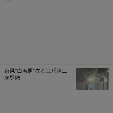
如果“福特”号被迫参与登陆哈尔克岛的作战，其被
伊朗导弹命中的概率将大大增加。
更关键的是“福特”号舰员已因11个月超期部
署身心俱疲，本就对指挥层充满不满，若被
强行投入这场高风险夺岛战，行动很容易被
解读为自己成为“政治耗材”送死，原本“想回
台风“白海豚”在浙江乐清二
家”的诉求会瞬间转化为“拒绝送死、反抗指
次登陆
挥”的强烈意愿，直接补齐UCMJ第94条要求
的“篡夺或架空指挥权”主观要件。加之舰员
已具备成熟的集体协同能力，只需少数人带
头拒绝进入战位、拒绝执行作战命令，全舰