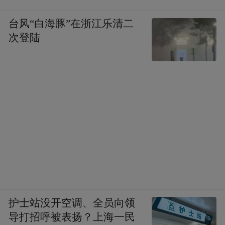
台风“白海豚”在浙江乐清二
次登陆
以目前的情况来看，美军登陆哈尔克岛是完全的
死局。
若特朗普下令登陆哈尔克岛，“福特”号哗变
概率高达80%以上，大概率直接引爆完整意
义上的哗变。哈尔克岛是伊朗石油出口核
心，部署有伊朗革命卫队和各类反舰武器，
护士站没开空调、全员向领
美军登陆必然面临高强度反击，“福特”号作
导打招呼被表扬？上海一民
为核心威慑力量，需前出波斯湾直面伊朗导