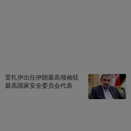
先是堵厕所，之后是纵火，接下来“福特”号是否会
步“好人理查德”号的后尘？
对照 UCMJ 第 94 条四大要件，“福特”号仍未
构成完整哗变：主观上，舰员无“篡夺指挥
权”意图，核心诉求只是结束部署、返回本
雷扎伊出任伊朗最高领袖驻
土；客观上，未出现公开抗命、暴力骚乱等
最高国家安全委员会代表
行为。但目前“福特”号舰员的行为已满足“集
体协同”、“非法行为”两大要件，通过隐蔽破
坏生活系统间接架空指挥决策，形成系统性
“软兵变”。