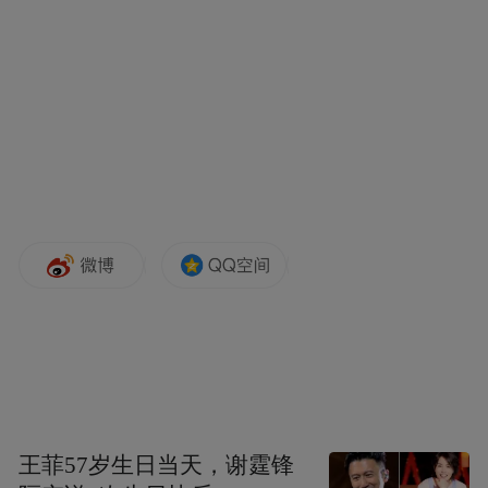
毁”似乎更加现实。
对于伊朗战争冲突这场始于2月28日的战争，
它的开始与过程都在不断刷新人们的认知，
那么对于我们这种与战场远隔万里的旁观者
而言，反而是一些通过现象看本质的思考，
即使在表面上再令人意外，或许也更加贴近
战场的现实。接下来我们将设想、解析那些
伊朗战争令人意外的结局，本文聚焦“美国航
母‘哗变’”。
王菲57岁生日当天，谢霆锋