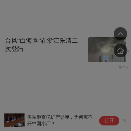
的神话，彻底摧毁盟友对美国的信任与依赖。
对美军全球形象与信誉而言，这是毁灭性打
击。长期以来，美军凭借强大的装备与严明
台风“白海豚”在浙江乐清二
的纪律，塑造“不可战胜”的神话，而“福特”
次登陆
号的哗变，将彻底击碎这一叙事，让全球看
到美军内部的军纪涣散、士气崩溃。日韩、
北约、中东等盟友，将大幅质疑美军的可靠
性与执行力，不再盲目追随美军的全球行
动，美军主导的军事同盟体系将出现裂痕。
当前美军航母出动率虽创近年新高，但本质
是“捉襟见肘”的无奈之举，“福特”号哗变将
美军砸百亿扩产导弹，为何离不
伊
打开
进一步暴露美军航母维修滞后、兵力透支的
开中国小厂？
地
合