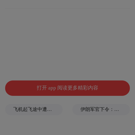
象崩塌、战略收缩，中东格局失衡，以色列
失去核心庇护，安全压力陡增，成为美军霸
权崩溃式收缩的标志。
文|高数
打开 app 阅读更多精彩内容
飞机起飞途中遭雷击！航班滞留3小时临时换机
伊朗军官下令：如果美军踏上我国领土，就砍掉他们脚！
对于美军最强航母而言，“内部瓦解”相比“外部摧