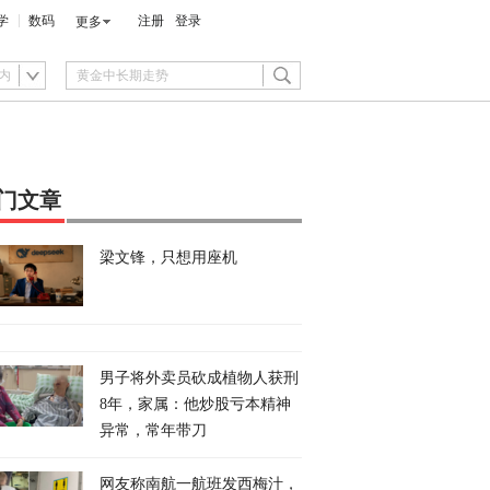
学
数码
注册
登录
更多
内
门文章
梁文锋，只想用座机
男子将外卖员砍成植物人获刑
8年，家属：他炒股亏本精神
异常，常年带刀
网友称南航一航班发西梅汁，