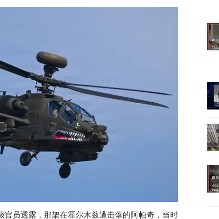
级官员透露，那架在霍尔木兹遭击落的阿帕奇，当时