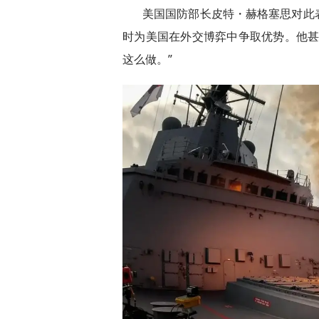
美国国防部长皮特・赫格塞思对此
时为美国在外交博弈中争取优势。他甚
这么做。”