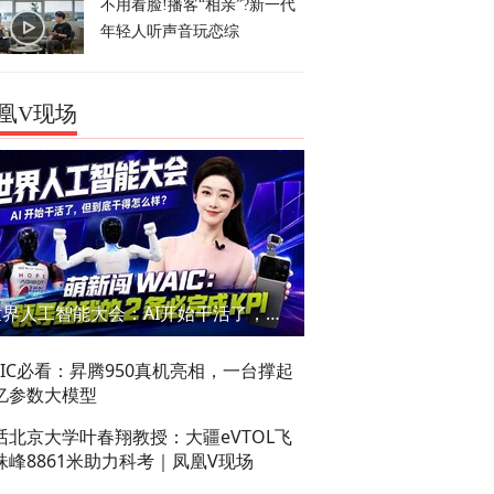
不用看脸!播客“相亲”?新一代
年轻人听声音玩恋综
凰V现场
世界人工智能大会：AI开始干活了，但到底干的怎么样？萌新闯WAIC
AIC必看：昇腾950真机亮相，一台撑起
亿参数大模型
话北京大学叶春翔教授：大疆eVTOL飞
珠峰8861米助力科考｜凤凰V现场