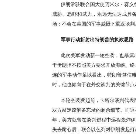
伊朗常驻联合国大使阿米尔・赛义
威胁、恐吓和武力，永远无法达成具
场：不会在美国的军事威慑下重返谈判
军事行动折射出特朗普的执政思路
此次美军发动新一轮空袭，也暴露
于伊朗拒不按照美方要求开放海峡、终
连的军事动作足以看出，特朗普笃信
时，他也倾向于在外交谈判的关键节点
本轮空袭发起前，卡塔尔谈判代表
双方敲定谅解备忘录的剩余细节。而这
年，美方就曾在谈判进程中远程轰炸伊
失去耐心后，联合以色列对伊朗发起打