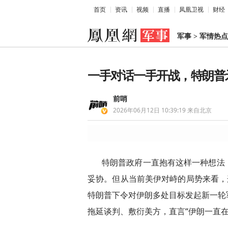
首页
资讯
视频
直播
凤凰卫视
财经
军事
>
军情热点
一手对话一手开战，特朗普
前哨
2026年06月12日 10:39:19
来自北京
特朗普政府一直抱有这样一种想法
妥协。但从当前美伊对峙的局势来看，
特朗普下令对伊朗多处目标发起新一轮
拖延谈判、敷衍美方，直言“伊朗一直在