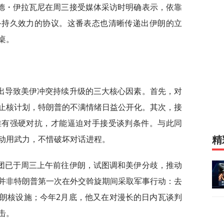
德・伊拉瓦尼在周三接受媒体采访时明确表示，依靠
备持久效力的协议。这番表态也清晰传递出伊朗的立
桌。
出导致美伊冲突持续升级的三大核心因素。首先，对
止核计划，特朗普的不满情绪日益公开化。其次，接
唯有强硬对抗，才能逼迫对手接受谈判条件。与此同
动用武力，不惜破坏对话进程。
精
团已于周三上午前往伊朗，试图调和美伊分歧，推动
并非特朗普第一次在外交斡旋期间采取军事行动：去
朗核设施；今年2月底，他又在对漫长的日内瓦谈判
击。