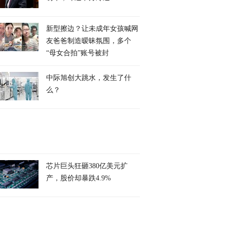
新型擦边？让未成年女孩喊网
友爸爸制造暧昧氛围，多个
“母女合拍”账号被封
中际旭创大跳水，发生了什
么？
芯片巨头狂砸380亿美元扩
产，股价却暴跌4.9%