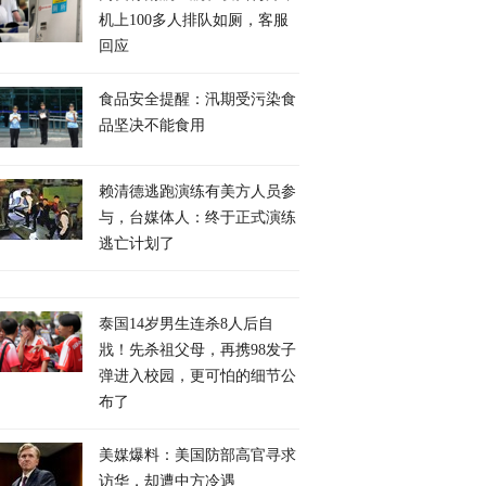
机上100多人排队如厕，客服
回应
食品安全提醒：汛期受污染食
品坚决不能食用
赖清德逃跑演练有美方人员参
与，台媒体人：终于正式演练
逃亡计划了
泰国14岁男生连杀8人后自
戕！先杀祖父母，再携98发子
弹进入校园，更可怕的细节公
布了
美媒爆料：美国防部高官寻求
访华，却遭中方冷遇