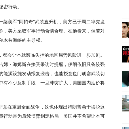
秘密行动。
一架美军“阿帕奇”武装直升机，美方已于周二率先发
称，美方采取军事行动合情合理。在他看来，倘若对
尔木兹海峡的主导权。
，都会让本就濒临失控的地区局势风险进一步加剧。
吉姆・海姆斯在接受采访时提醒，伊朗依旧具备较强
的能源设施发动报复袭击，也能授意也门胡塞武装切
中有不少反制手段，一旦冲突扩大，美国国内油价将
非意在重启全面战争，这也体现出特朗普急于摆脱这
事行动是为后续博弈划定格局，美国并不希望让本可