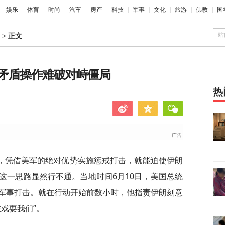
娱乐
体育
时尚
汽车
房产
科技
军事
文化
旅游
佛教
国
站
>
正文
矛盾操作难破对峙僵局
热
，凭借美军的绝对优势实施惩戒打击，就能迫使伊朗
这一思路显然行不通。当地时间6月10日，美国总统
军事打击。就在行动开始前数小时，他指责伊朗刻意
戏耍我们”。