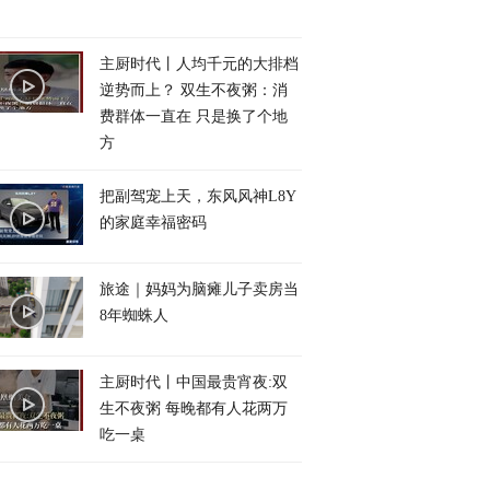
主厨时代丨人均千元的大排档
逆势而上？ 双生不夜粥：消
费群体一直在 只是换了个地
方
把副驾宠上天，东风风神L8Y
的家庭幸福密码
旅途｜妈妈为脑瘫儿子卖房当
8年蜘蛛人
主厨时代丨中国最贵宵夜:双
生不夜粥 每晚都有人花两万
吃一桌