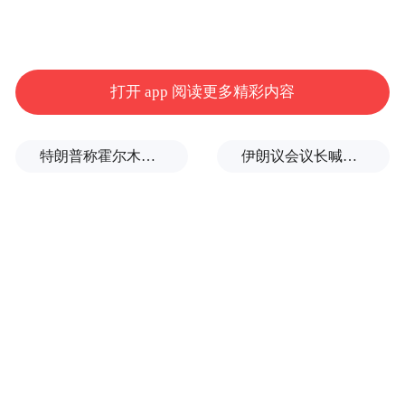
打开 app 阅读更多精彩内容
特朗普称霍尔木兹海峡协议尚未达成，正参与相关谈判
伊朗议会议长喊话：别再作秀了！