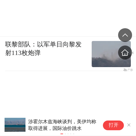
联黎部队：以军单日向黎发
射113枚炮弹
美伊冲突耗尽美国陆军“精确打
伊
打开
击导弹”？白宫回应
峡