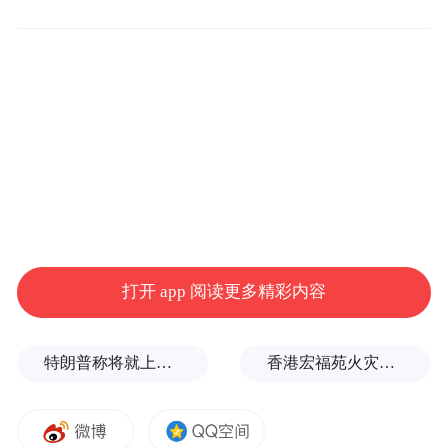
空袭。
美军称，美方无人伤亡。中央司令部稍后在
社媒再次发文，否认伊朗伊斯兰革命卫队关
于用导弹和无人机打击美军第五舰队总部和
一处驻中东航空基地的说法，称伊方对美军
的所有攻击均告失败。
打开 app 阅读更多精彩内容
特朗普称将就上诉法院涉白宫宴会厅项目裁决提起上诉
香港宏福苑火灾跨部门调查最终报告：大火或由烟头引起