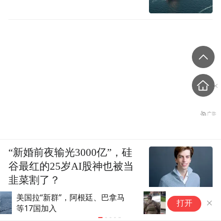
“新婚前夜输光3000亿”，硅
谷最红的25岁AI股神也被当
韭菜割了？
高喊“打倒美国第七航空队”，8
美
打开
名韩国大学生闯入驻韩美军基地
取
被捕