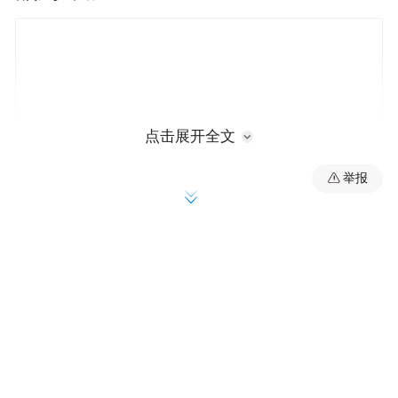
点击展开全文
举报
中央司令部还说，稍早时候，美军击落三架
由伊朗发射的单向攻击无人机，并称这些无
人机“攻击目标是当时正在该地区水域正当通
行的民用船只及海员”；美军还对位于格什姆
岛的一处伊朗军方地面控制站实施“自卫性”